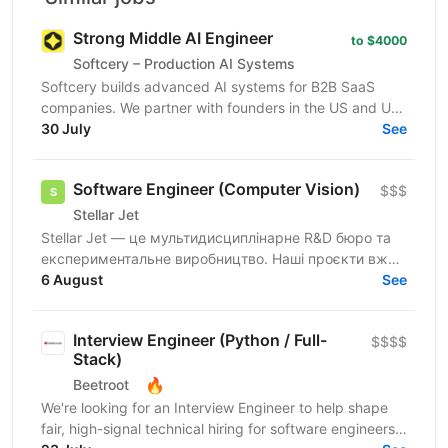
Strong Middle AI Engineer
to $4000
Softcery – Production AI Systems
Softcery builds advanced AI systems for B2B SaaS
companies. We partner with founders in the US and UK
to design, build, and scale production-ready AI...
30 July
See
Software Engineer (Computer Vision)
$$$
Stellar Jet
Stellar Jet — це мультидисциплінарне R&D бюро та
експериментальне виробництво. Наші проєкти вже
довели свою ефективність, і ми продовжуємо
6 August
See
активну роботу...
Interview Engineer (Python / Full-
$$$$
Stack)
🔥
Beetroot
We're looking for an Interview Engineer to help shape
fair, high-signal technical hiring for software engineers