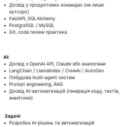
Досвід у продуктових командах (не лише
аутсорс)
FastAPI, SQLAlchemy
PostgreSQL / MySQL
Git, code review практика
AI:
Досвід з OpenAI API, Claude або аналогами
LangChain / LlamaIndex / CrewAI / AutoGen
Побудова multi-agent систем
Prompt engineering, RAG
Досвід AI-автоматизацій (генерація коду, тестів,
аналітики)
Задачі:
Розробка AI-рішень та автоматизацій