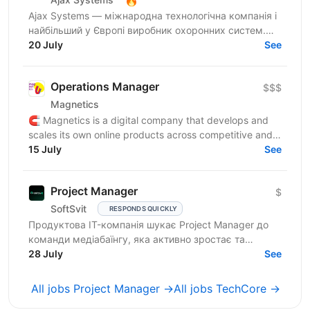
Ajax Systems — міжнародна технологічна компанія і
найбільший у Європі виробник охоронних систем.
Ми шукаємо спеціаліста до Prod Automation
20 July
See
Departament на...
Operations Manager
$$$
Magnetics
🧲 Magnetics is a digital company that develops and
scales its own online products across competitive and
fast-paced markets. Founded in 2014, we rely on...
15 July
See
Project Manager
$
SoftSvit
RESPONDS QUICKLY
Продуктова IT-компанія шукає Project Manager до
команди медіабаїнгу, яка активно зростає та
масштабує рекламні проєкти на різних ринках.
28 July
See
Якщо Ви структурний...
All jobs Project Manager →
All jobs TechCore →