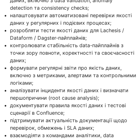
даних, включно з data validation, anomaly
detection та consistency checks;
налаштовувати автоматизовані перевірки якості
даних у регулярних і подієвих процесах;
розробляти тести якості даних для Lachesis /
Dataform / Dagster-пайплайнів;
контролювати стабільність data-пайплайнів з
точки зору повноти, коректності та своєчасності
даних;
формувати регулярні звіти про якість даних,
включно з метриками, алертами та контрольними
логіками;
аналізувати інциденти якості даних і визначати
першопричини (root cause analysis);
документувати правила якості даних і тестові
сценарії в Confluence;
підтримувати актуальність документації щодо
перевірок, обмежень і SLA даних;
взаємодіяти з командами аналітики, data