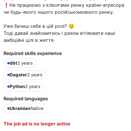
❗️Не працюємо з клієнтами ринку країни-агресора
чи будь-якого іншого російськомовного ринку.
Уже бачиш себе в цій ролі? 😏
Тоді давай знайомитись і разом втілювати наші
амбіційні цілі в життя.
Required skills experience
dbt
2 years
Dagster
2 years
Python
2 years
Required languages
Ukrainian
Native
The job ad is no longer active