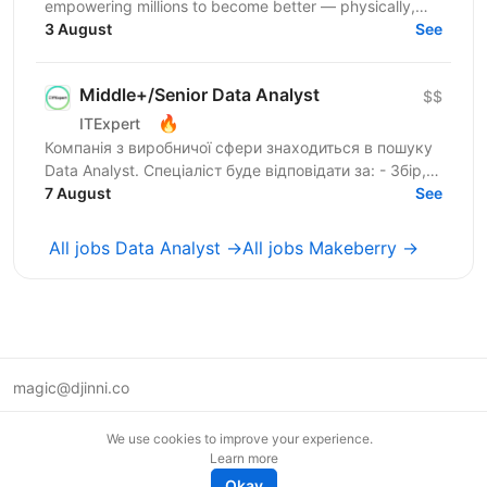
empowering millions to become better — physically,
mentally, and emotionally. We build what makes
3 August
See
people...
Middle+/Senior Data Analyst
$$
🔥
ITExpert
Компанія з виробничої сфери знаходиться в пошуку
Data Analyst. Спеціаліст буде відповідати за: - Збір,
перевірку та підготовку даних із різних джерел -...
7 August
See
All jobs Data Analyst →
All jobs Makeberry →
magic@djinni.co
Terms of Use
We use cookies to improve your experience.
Suggest an idea
Learn more
Remote tech jobs in Europe
Okay