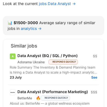
Look at the current
jobs Data Analyst →
📊
$1500-3000
Average salary range of similar
jobs in
analytics →
Similar jobs
Data Analyst (BQ / SQL / Python)
$$
Adorama Ukraine
RESPONDS QUICKLY
Role Summary The Inventory & Demand Planning team
is hiring a Data Analyst to scale a high-impact analytics
roadmap across inventory, in-stock, supply,...
23 July
See
Data Analyst (Performance Marketing)
$$$
🔥
BetterMe
RESPONDS QUICKLY
About us: BetterMe — a global wellness ecosystem