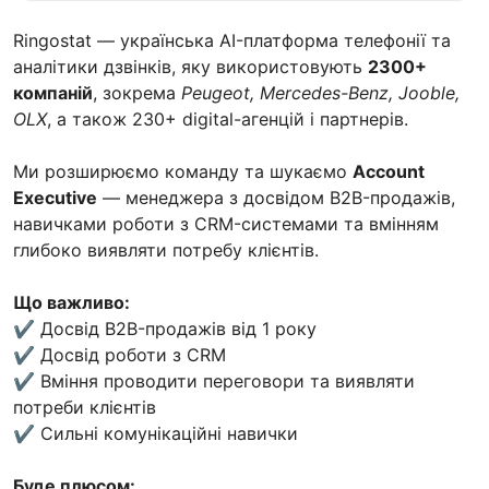
Ringostat — українська AI-платформа телефонії та
аналітики дзвінків, яку використовують
2300+
компаній
, зокрема
Peugeot, Mercedes-Benz, Jooble,
OLX
, а також 230+ digital-агенцій і партнерів.
Ми розширюємо команду та шукаємо
Account
Executive
— менеджера з досвідом B2B-продажів,
навичками роботи з CRM-системами та вмінням
глибоко виявляти потребу клієнтів.
Що важливо:
✔ Досвід B2B-продажів від 1 року
✔ Досвід роботи з CRM
✔ Вміння проводити переговори та виявляти
потреби клієнтів
✔ Сильні комунікаційні навички
Буде плюсом: