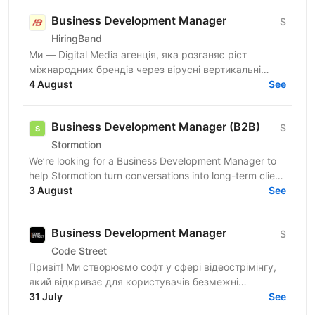
Business Development Manager
$
HiringBand
Ми — Digital Media агенція, яка розганяє ріст
міжнародних брендів через вірусні вертикальні
відео, AI-інструменти та власну мережу
4 August
See
дистрибуції. У нашу...
Business Development Manager (B2B)
$
Stormotion
We’re looking for a Business Development Manager to
help Stormotion turn conversations into long-term client
relationships and take ownership of our sales...
3 August
See
Business Development Manager
$
Code Street
Привіт! Ми створюємо софт у сфері відеострімінгу,
який відкриває для користувачів безмежні
можливості. Наш продукт уже підкорив ринок США і
31 July
See
налічує понад 10...