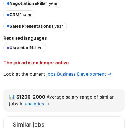
Negotiation skills
1 year
CRM
1 year
Sales Presentations
1 year
Required languages
Ukrainian
Native
The job ad is no longer active
Look at the current
jobs Business Development →
📊
$1200-2000
Average salary range of similar
jobs in
analytics →
Similar jobs