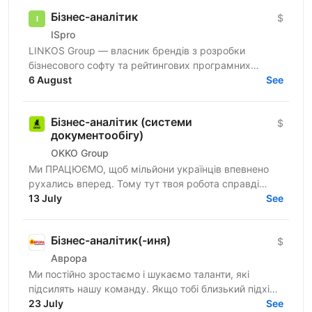
Бізнес-аналітик
$
ISpro
LINKOS Group — власник брендів з розробки
бізнесового софту та рейтингових програмних
продуктів для бухгалтерів та підприємців України —
6 August
See
запрошує тебе до...
Бізнес-аналітик (системи
$
документообігу)
OKKO Group
Ми ПРАЦЮЄМО, щоб мільйони українців впевнено
рухались вперед. Тому тут твоя робота справді
важлива. Долучайся до команди ОККО, формуймо
13 July
See
надійний тил нашої...
Бізнес-аналітик(-иня)
$
Аврора
Ми постійно зростаємо і шукаємо таланти, які
підсилять нашу команду. Якщо тобі близький підхід
до роботи, наш темп і драйв — відгукуйся на
23 July
See