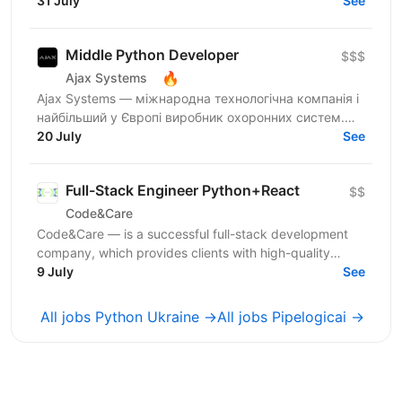
additional backend technology/stack depending on
31 July
See
project...
Middle Python Developer
$$$
🔥
Ajax Systems
Ajax Systems — міжнародна технологічна компанія і
найбільший у Європі виробник охоронних систем.
Вони мають підвищені вимоги до надійності та
20 July
See
стабільності...
Full-Stack Engineer Python+React
$$
Code&Care
Code&Care — is a successful full-stack development
company, which provides clients with high-quality
development assistance worldwide. Now our team has
9 July
See
a...
All jobs Python Ukraine →
All jobs Pipelogicai →