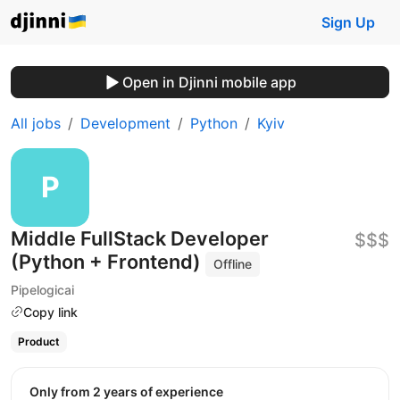
Sign Up
Open in Djinni mobile app
All jobs
Development
Python
Kyiv
Middle FullStack Developer
$$$
(Python + Frontend)
Offline
Pipelogicai
Copy link
Product
Only from 2 years of experience