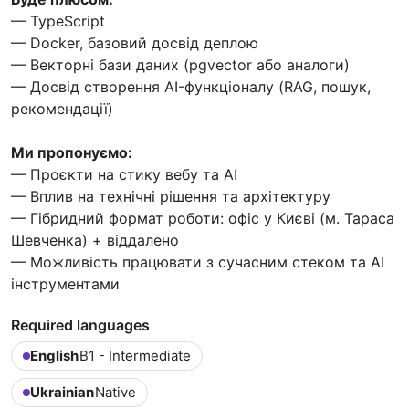
— TypeScript
— Docker, базовий досвід деплою
— Векторні бази даних (pgvector або аналоги)
— Досвід створення AI-функціоналу (RAG, пошук,
рекомендації)
Ми пропонуємо:
— Проєкти на стику вебу та AI
— Вплив на технічні рішення та архітектуру
— Гібридний формат роботи: офіс у Києві (м. Тараса
Шевченка) + віддалено
— Можливість працювати з сучасним стеком та AI
інструментами
Required languages
English
B1 - Intermediate
Ukrainian
Native