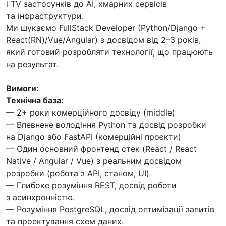
і TV застосунків до AI, хмарних сервісів
та інфраструктури.
Ми шукаємо FullStack Developer (Python/Django +
React(RN)/Vue/Angular) з досвідом від 2–3 років,
який готовий розробляти технології, що працюють
на результат.
Вимоги:
Технічна база:
— 2+ роки комерційного досвіду (middle)
— Впевнене володіння Python та досвід розробки
на Django або FastAPI (комерційні проєкти)
— Один основний фронтенд стек (React / React
Native / Angular / Vue) з реальним досвідом
розробки (робота з API, станом, UI)
— Глибоке розуміння REST, досвід роботи
з асинхронністю.
— Розуміння PostgreSQL, досвід оптимізації запитів
та проектування схем даних.