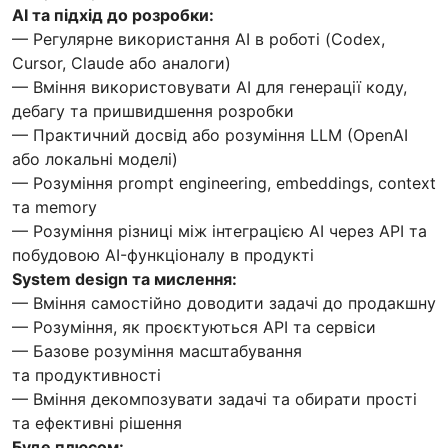
AI та підхід до розробки:
— Регулярне використання AI в роботі (Codex,
Cursor, Claude або аналоги)
— Вміння використовувати AI для генерації коду,
дебагу та пришвидшення розробки
— Практичний досвід або розуміння LLM (OpenAI
або локальні моделі)
— Розуміння prompt engineering, embeddings, context
та memory
— Розуміння різниці між інтеграцією AI через API та
побудовою AI-функціоналу в продукті
System design та мислення:
— Вміння самостійно доводити задачі до продакшну
— Розуміння, як проєктуються API та сервіси
— Базове розуміння масштабування
та продуктивності
— Вміння декомпозувати задачі та обирати прості
та ефективні рішення
Буде плюсом: