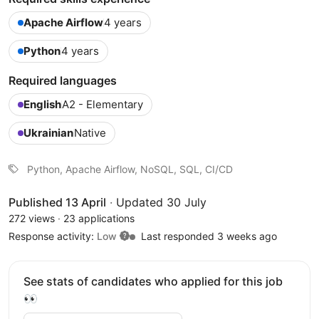
Apache Airflow
4 years
Python
4 years
Required languages
English
A2 - Elementary
Ukrainian
Native
Python, Apache Airflow, NoSQL, SQL, CI/CD
Published 13 April
·
Updated 30 July
272 views
·
23 applications
Response activity:
Low
Last responded 3 weeks ago
See stats of candidates who applied for this job
👀