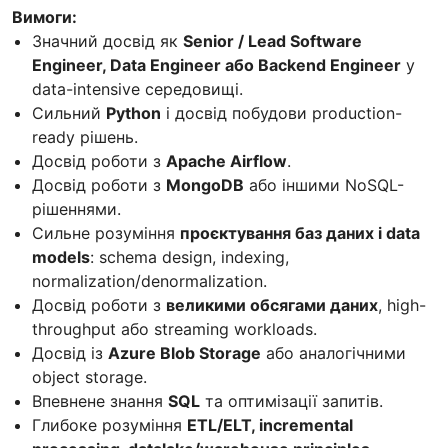
Вимоги:
Значний досвід як
Senior / Lead Software
Engineer, Data Engineer або Backend Engineer
у
data-intensive середовищі.
Сильний
Python
і досвід побудови production-
ready рішень.
Досвід роботи з
Apache Airflow
.
Досвід роботи з
MongoDB
або іншими NoSQL-
рішеннями.
Сильне розуміння
проєктування баз даних і data
models
: schema design, indexing,
normalization/denormalization.
Досвід роботи з
великими обсягами даних
, high-
throughput або streaming workloads.
Досвід із
Azure Blob Storage
або аналогічними
object storage.
Впевнене знання
SQL
та оптимізації запитів.
Глибоке розуміння
ETL/ELT, incremental