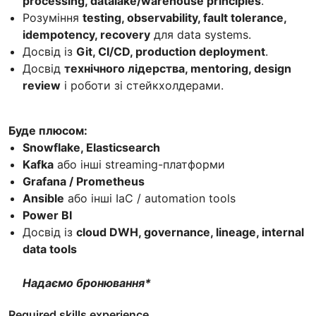
processing, datalake/warehouse principles
.
Розуміння
testing, observability, fault tolerance,
idempotency, recovery
для data systems.
Досвід із
Git, CI/CD, production deployment
.
Досвід
технічного лідерства, mentoring, design
review
і роботи зі стейкхолдерами.
Буде плюсом:
Snowflake, Elasticsearch
Kafka
або інші streaming-платформи
Grafana / Prometheus
Ansible
або інші IaC / automation tools
Power BI
Досвід із
cloud DWH, governance, lineage, internal
data tools
Надаємо бронювання*
Required skills experience