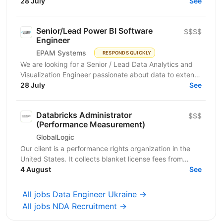
scalable and high-performance data processing
28 July
See
systems...
Senior/Lead Power BI Software
$$$$
Engineer
EPAM Systems
RESPONDS QUICKLY
We are looking for a Senior / Lead Data Analytics and
Visualization Engineer passionate about data to extend
our team of professionals. In this role, you...
28 July
See
Databricks Administrator
$$$
(Performance Measurement)
GlobalLogic
Our client is a performance rights organization in the
United States. It collects blanket license fees from
businesses that use music, entitling those...
4 August
See
All jobs Data Engineer Ukraine →
All jobs NDA Recruitment →