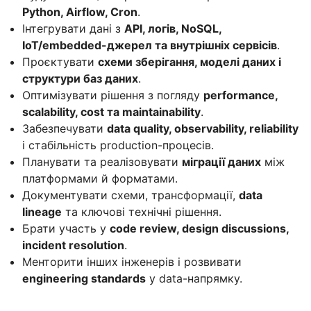
Python, Airflow, Cron
.
Інтегрувати дані з
API, логів, NoSQL,
IoT/embedded-джерел та внутрішніх сервісів
.
Проєктувати
схеми зберігання, моделі даних і
структури баз даних
.
Оптимізувати рішення з погляду
performance,
scalability, cost та maintainability
.
Забезпечувати
data quality, observability, reliability
і стабільність production-процесів.
Планувати та реалізовувати
міграції даних
між
платформами й форматами.
Документувати схеми, трансформації,
data
lineage
та ключові технічні рішення.
Брати участь у
code review, design discussions,
incident resolution
.
Менторити інших інженерів і розвивати
engineering standards
у data-напрямку.