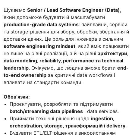
Шукаємо
Senior / Lead Software Engineer (Data)
,
який допоможе будувати й масштабувати
production-grade data systems
: пайплайни, сервіси
та storage-рішення для збору, обробки, зберігання й
доставки даних. Це роль для інженера з сильним
software engineering mindset
, який вміє працювати
не лише на рівні реалізації, а й на рівні
архітектури,
data modeling, reliability, performance та technical
leadership
. Очікуємо, що людина зможе брати
end-
to-end ownership
за критичні data workflows і
впливати на стандарти команди.
Обовʼязки:
Проєктувати, розробляти та підтримувати
batch/streaming data pipelines
і data services.
Приймати технічні рішення щодо
ingestion,
orchestration, storage, трансформацій і delivery
.
Будувати ETL/ELT-рішення з використанням