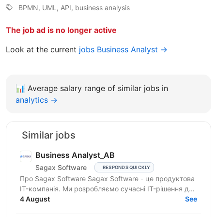
BPMN, UML, API, business analysis
The job ad is no longer active
Look at the current
jobs Business Analyst →
📊
Average salary range of similar jobs in
analytics →
Similar jobs
Business Analyst_АВ
Sagax Software
RESPONDS QUICKLY
Про Sagax Software Sagax Software - це продуктова
IT-компанія. Ми розробляємо сучасні IT-рішення для
ринку страхування, які допомагають нашим
4 August
See
клієнтам...