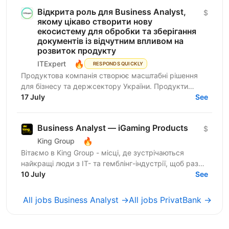
Відкрита роль для ​​Business Analyst,
$
якому цікаво створити нову
екосистему для обробки та зберігання
документів із відчутним впливом на
розвиток продукту
🔥
ITExpert
RESPONDS QUICKLY
Продуктова компанія створює масштабні рішення
для бізнесу та держсектору України. Продукти
критично важливі для цифрової інфраструктури
17 July
See
країни. Про...
Business Analyst — iGaming Products
$
🔥
King Group
Вітаємо в King Group - місці, де зустрічаються
найкращі люди з IT- та гемблінг-індустрії, щоб разом
робити дивовижні речі. Ми оперуємо численними
10 July
See
проєктами...
All jobs Business Analyst →
All jobs PrivatBank →