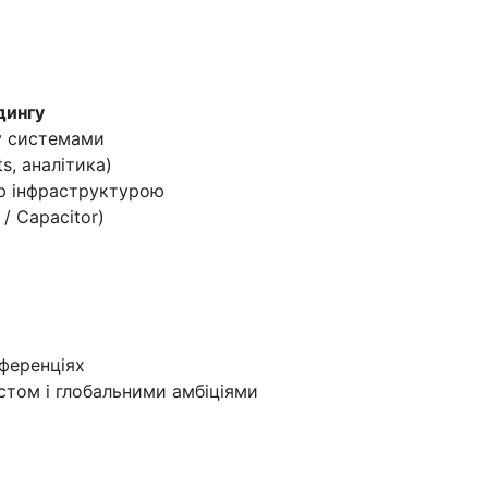
дингу
cy системами
ts, аналітика)
ою інфраструктурою
/ Capacitor)
нференціях
стом і глобальними амбіціями