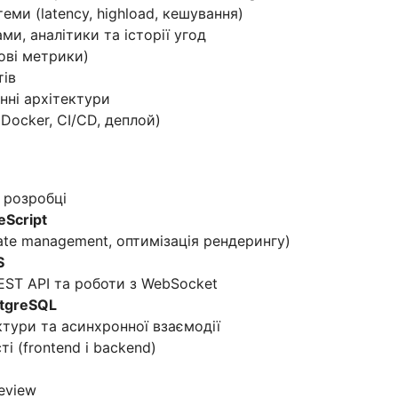
еми (latency, highload, кешування)
ми, аналітики та історії угод
гові метрики)
тів
нні архітектури
Docker, CI/CD, деплой)
 розробці
eScript
ate management, оптимізація рендерингу)
S
EST API та роботи з WebSocket
tgreSQL
ктури та асинхронної взаємодії
і (frontend і backend)
eview