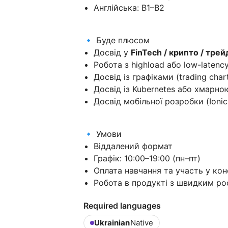
Англійська: B1–B2
🔹 Буде плюсом
Досвід у
FinTech / крипто / трей
Робота з highload або low-laten
Досвід із графіками (trading char
Досвід із Kubernetes або хмарн
Досвід мобільної розробки (Ionic 
🔹 Умови
Віддалений формат
Графік: 10:00–19:00 (пн–пт)
Оплата навчання та участь у ко
Робота в продукті з швидким ро
Required languages
Ukrainian
Native