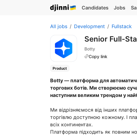
Candidates
Jobs
Sa
All jobs
Development
Fullstack
Senior Full-St
Botty
Copy link
Product
Botty — платформа для автоматич
торгових ботів. Ми створюємо суча
наступним великим трендом у най
Ми відрізняємося від інших платф
торгівлю доступною кожному. І пл
всіх континентах.
Платформа підходить як повним но