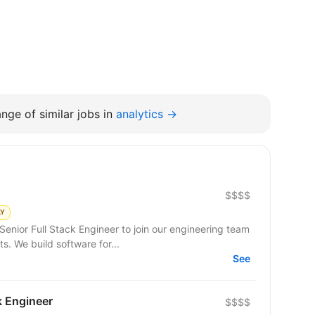
nge of similar jobs in
analytics →
$$$$
LY
enior Full Stack Engineer to join our engineering team
. We build software for...
See
k Engineer
$$$$