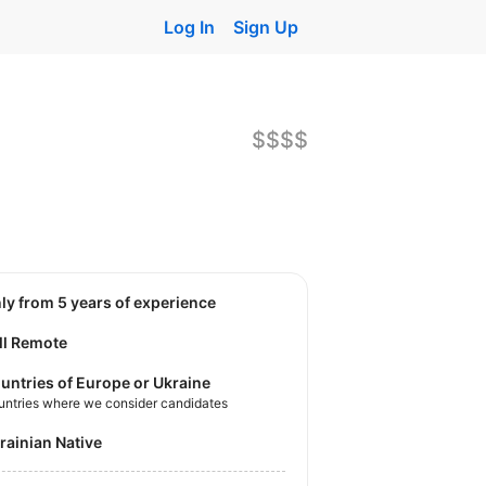
Log In
Sign Up
$$$$
nly from 5 years of experience
ll Remote
untries of Europe or Ukraine
untries where we consider candidates
krainian Native