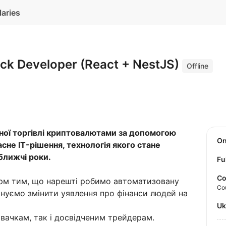
laries
ack Developer (React + NestJS)
Offline
ної торгівлі криптовалютами за допомогою
O
сне IT-рішення, технологія якого стане
ближчі роки.
Fu
Co
орм тим, що нарешті робимо автоматизовану
Co
ануємо змінити уявлення про фінанси людей на
U
вачкам, так і досвідченим трейдерам.