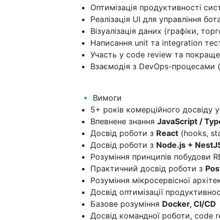
Оптимізація продуктивності сист
Реалізація UI для управління бота
Візуалізація даних (графіки, тор
Написання unit та integration тес
Участь у code review та покраще
Взаємодія з DevOps-процесами (
🔹 Вимоги
5+ років комерційного досвіду у
Впевнене знання
JavaScript / Typ
Досвід роботи з
React
(hooks, st
Досвід роботи з
Node.js + NestJ
Розуміння принципів побудови R
Практичний досвід роботи з
Pos
Розуміння мікросервісної архіте
Досвід оптимізації продуктивност
Базове розуміння
Docker, CI/CD
Досвід командної роботи, code r