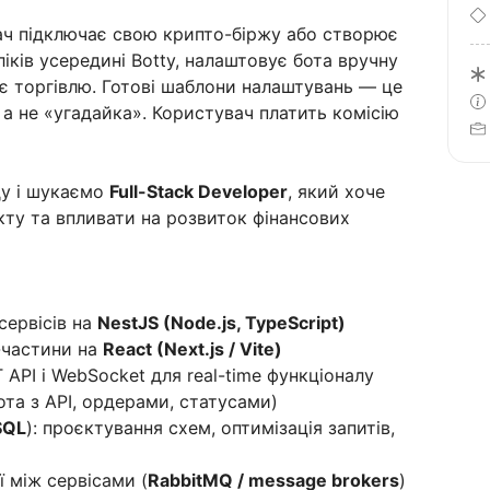
ач підключає свою крипто-біржу або створює
ліків усередині Botty, налаштовує бота вручну
є торгівлю. Готові шаблони налаштувань — це
 а не «угадайка». Користувач платить комісію
у і шукаємо
Full-Stack Developer
, який хоче
кту та впливати на розвиток фінансових
сервісів на
NestJS (Node.js, TypeScript)
-частини на
React (Next.js / Vite)
 API і WebSocket для real-time функціоналу
ота з API, ордерами, статусами)
SQL
): проєктування схем, оптимізація запитів,
 між сервісами (
RabbitMQ / message brokers
)