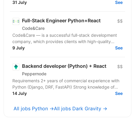
additional backend technology/stack depending on
31 July
See
project...
Full-Stack Engineer Python+React
$$
Code&Care
Code&Care — is a successful full-stack development
company, which provides clients with high-quality
development assistance worldwide. Now our team has
9 July
See
a...
Backend developer (Python) + React
$$
Peppernode
Requirements 2+ years of commercial experience with
Python (Django, DRF, FastAPI) Strong knowledge of
Python 3.8+ Solid understanding of web
14 July
See
technologies,...
All jobs Python →
All jobs Dark Gravity →