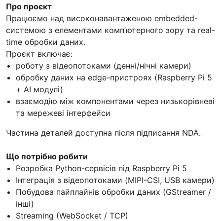
Про проєкт
Працюємо над високонавантаженою embedded-
системою з елементами комп’ютерного зору та real-
time обробки даних.
Проєкт включає:
роботу з відеопотоками (денні/нічні камери)
обробку даних на edge-пристроях (Raspberry Pi 5
+ AI модулі)
взаємодію між компонентами через низькорівневі
та мережеві інтерфейси
Частина деталей доступна після підписання NDA.
Що потрібно робити
Розробка Python-сервісів під Raspberry Pi 5
Інтеграція з відеопотоками (MIPI-CSI, USB камери)
Побудова пайплайнів обробки даних (GStreamer /
інші)
Streaming (WebSocket / TCP)