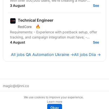
With over 500,000 users, we’re creating a multi-
language AI platform that empowers music creators,...
3 August
See
Technical Engineer
🔥
RedCore
Requirements: - Experience with postback setup, offer
tracking, and campaign integration must have; -
Experience with retargeting pixels, tracking events,...
4 August
See
All jobs QA Automation Ukraine →
All jobs Diia →
magic@djinni.co
Terms of Use
We use cookies to improve your experience.
Suggest an idea
Learn more
Remote tech jobs in Europe
Okay