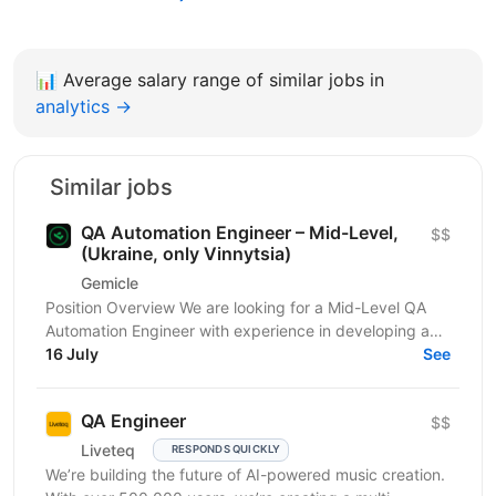
📊
Average salary range of similar jobs in
analytics →
Similar jobs
QA Automation Engineer – Mid-Level,
$$
(Ukraine, only Vinnytsia)
Gemicle
Position Overview We are looking for a Mid-Level QA
Automation Engineer with experience in developing and
maintaining automated tests for both web and...
16 July
See
QA Engineer
$$
Liveteq
RESPONDS QUICKLY
We’re building the future of AI-powered music creation.