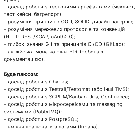
– досвід роботи з тестовими артефактами (чеклист,
тест кейси, багрепорт);
– розуміння принципів ООП, SOLID, дизайн патернів;
– розуміння мережевих протоколів та конвенцій
(HTTP, REST/SOAP, oAuth2.0);
– глибокі знання Git та принципів CI/CD (GitLab);
– англійська мова на рівні B1+ (робота з
документацією).
Буде плюсом:
– досвід роботи з Charles;
– досвід роботи з Testrail/Testomat (або інші TMS);
– досвід роботи з SCRUM/Kanban, Jira, Confluence;
– досвід роботи з мікросервісами та messaging
системами (RabbitMQ);
– досвід роботи з PostgreSQL;
– вміння працювати з логами (Kibana).