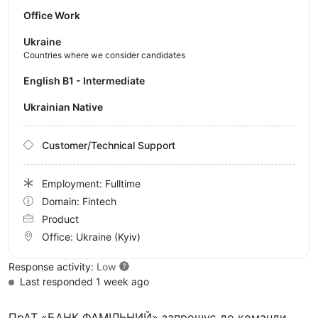
Office Work
Ukraine
Countries where we consider candidates
English B1 - Intermediate
Ukrainian Native
Customer/Technical Support
Employment: Fulltime
Domain: Fintech
Product
Office:
Ukraine
(Kyiv)
Response activity:
Low
Last responded 1 week ago
ПрАТ «БАНК ФАМІЛЬНИЙ» запрошує до команди