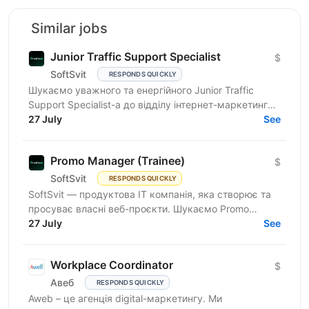
Similar jobs
Junior Traffic Support Specialist
$
SoftSvit
RESPONDS QUICKLY
Шукаємо уважного та енергійного Junior Traffic
Support Specialist-а до відділу інтернет-маркетингу
продуктової ІТ-компанії. Якщо Ви прагнете
27 July
See
розвиватись у...
Promo Manager (Trainee)
$
SoftSvit
RESPONDS QUICKLY
SoftSvit — продуктова IT компанія, яка створює та
просуває власні веб-проєкти. Шукаємо Promo
Manager (Trainee): якщо ти на старті кар'єри й хочеш
27 July
See
рости...
Workplace Coordinator
$
Авеб
RESPONDS QUICKLY
Aweb – це агенція digital-маркетингу. Ми