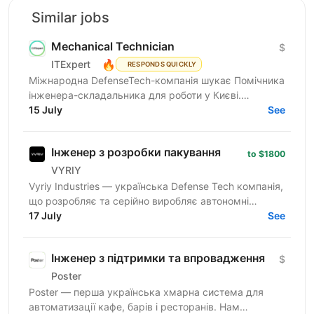
Similar jobs
Mechanical Technician
$
🔥
ITExpert
RESPONDS QUICKLY
Міжнародна DefenseTech-компанія шукає Помічника
інженера-складальника для роботи у Києві.
Компанія розробляє безпілотні наземні роботизовані
15 July
See
системи,...
Інженер з розробки пакування
to $1800
VYRIY
Vyriy Industries — українська Defense Tech компанія,
що розробляє та серійно виробляє автономні
системи для роботи в реальних бойових умовах для
17 July
See
понад 200...
Інженер з підтримки та впровадження
$
Poster
Poster — перша українська хмарна система для
автоматизації кафе, барів і ресторанів. Нам