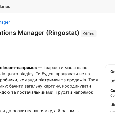
laries
nager
tions Manager (Ringostat)
Offline
elecom-напрямок
— і зараз ти маєш шанс
O
в цього відділу. Ти будеш працювати не на
зробники, команди підтримки та продажів. Твоя
Of
ку: бачити загальну картину, координувати
Co
андою та постачальниками, і рухати напрямок
Co
U
я до розвитку напрямку, а й разом із