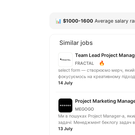
📊
$1000-1600
Average salary ran
Similar jobs
Team Lead Project Manag
🔥
FRACTAL
select form — створюємо мерч, який 
фокусуємось на креативному підході
14 July
Project Marketing Manag
MEGOGO
Ми в пошуках Project Manager-а, який підсилить
задачі: Менеджмент беклогу зада
13 July