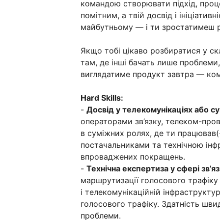
командою створювати підхід, проце
помітним, а твій досвід і ініціатив
майбутньому — і ти зростатимеш р
Якщо тобі цікаво розбиратися у ск
там, де інші бачать лише проблеми,
виглядатиме продукт завтра — ком
Hard Skills:
-
Досвід у телекомунікаціях або су
операторами зв’язку, телеком-про
в суміжних ролях, де ти працював(-
постачальниками та технічною інф
впроваджених покращень.
-
Технічна експертиза у сфері зв’яз
маршрутизації голосового трафіку
і телекомунікаційній інфраструкту
голосового трафіку. Здатність шви
проблеми.