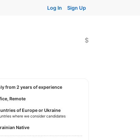
Log In
Sign Up
$
nly from 2 years of experience
fice, Remote
untries of Europe or Ukraine
untries where we consider candidates
krainian Native