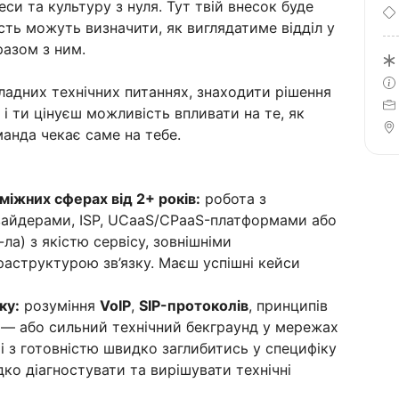
си та культуру з нуля. Тут твій внесок буде
ність можуть визначити, як виглядатиме відділ у
азом з ним.
ладних технічних питаннях, знаходити рішення
 і ти цінуєш можливість впливати на те, як
анда чекає саме на тебе.
міжних сферах від 2+ років:
робота з
вайдерами, ISP, UCaaS/CPaaS-платформами або
ла) з якістю сервісу, зовнішніми
раструктурою зв’язку. Маєш успішні кейси
ку:
розуміння
VoIP
,
SIP-протоколів
, принципів
 — або сильний технічний бекграунд у мережах
рі з готовністю швидко заглибитись у специфіку
дко діагностувати та вирішувати технічні