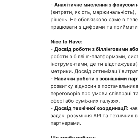
-
Аналітичне мислення з фокусом н
(витрати, якість, маржинальність),
рішень. Не обов’язково саме в тел
працювати з цифрами та приймати р
Nice to Have:
-
Досвід роботи з біллінговими аб
роботи з біллінг-платформами, си
інструментами, де ти відстежував(-
метрики. Досвід оптимізації витрат
-
Навички роботи з зовнішніми пар
розвитку відносин з постачальник
переговорів про умови співпраці 
сфері або суміжних галузях.
-
Досвід технічної координації:
нав
задач, розуміння API та технічних 
партнерами.
Що треба робити: