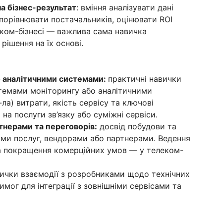
а бізнес-результат
: вміння аналізувати дані
 порівнювати постачальників, оцінювати ROI
еком-бізнесі — важлива сама навичка
ішення на їх основі.
о аналітичними системами:
практичні навички
стемами моніторингу або аналітичними
ла) витрати, якість сервісу та ключові
 на послуги зв’язку або суміжні сервіси.
тнерами та переговорів:
досвід побудови та
ами послуг, вендорами або партнерами. Ведення
та покращення комерційних умов — у телеком-
ички взаємодії з розробниками щодо технічних
вимог для інтеграції з зовнішніми сервісами та