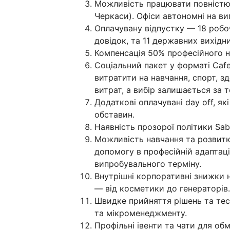
Можливість працювати повністю в
Черкаси). Офіси автономні на ви
Оплачувану відпустку — 18 робоч
довідок, та 11 державних вихідни
Компенсація 50% професійного нав
Соціальний пакет у форматі Cafe
витратити на навчання, спорт, зд
витрат, а вибір залишається за 
Додаткові оплачувані day off, я
обставин.
Наявність прозорої політики Sabb
Можливість навчання та розвитку
допомогу в професійній адаптац
випробувального терміну.
Внутрішні корпоративні знижки на
— від косметики до генераторів.
Швидке прийняття рішень та тест
та мікроменеджменту.
Профільні івенти та чати для об