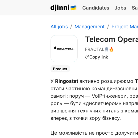
Candidates
Jobs
Sa
All jobs
Management
Project Ma
Telecom Opera
FRACTAL
🔥
Copy link
Product
У
Ringostat
активно розширюємо
T
стати частиною команди-засновникі
самоті: поруч — VoIP-інженери, ро
роль — бути «диспетчером» напрям
вирішення технічних питань з ком
вперед з точки зору бізнесу.
Це можливість не просто долучитис