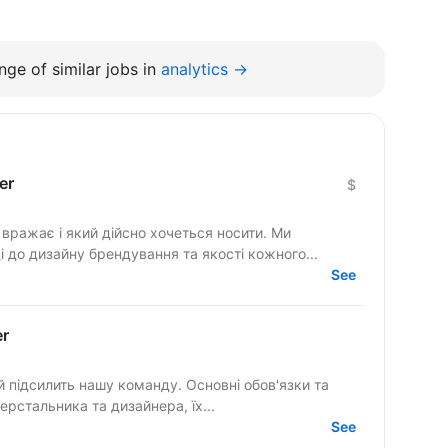
ge of similar jobs in
analytics →
er
$
вражає і який дійсно хочеться носити. Ми
 до дизайну брендування та якості кожного...
See
er
 нашу команду. Основні обов'язки та
ч верстальника та дизайнера, їх...
See