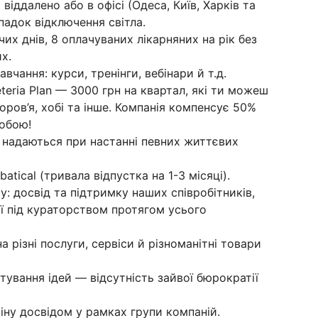
іддалено або в офісі (Одеса, Київ, Харків та
падок відключення світла.
их днів, 8 оплачуваних лікарняних на рік без
х.
чання: курси, тренінги, вебінари й т.д.
teria Plan — 3000 грн на квартал, які ти можеш
оров’я, хобі та інше. Компанія компенсує 50%
тобою!
кі надаються при настанні певних життєвих
atical (тривала відпустка на 1-3 місяці).
: досвід та підтримку наших співробітників,
ії під кураторством протягом усього
 різні послуги, сервіси й різноманітні товари
ування ідей — відсутність зайвої бюрократії
міну досвідом у рамках групи компаній.