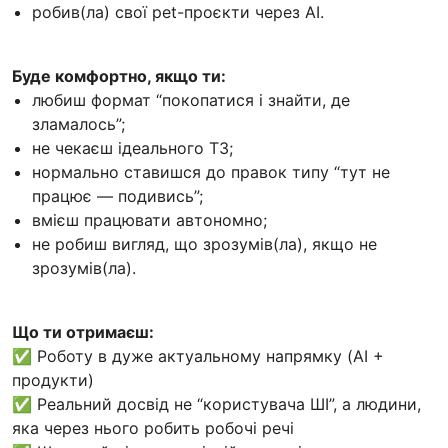
робив(ла) свої pet-проєкти через AI.
Буде комфортно, якщо ти:
любиш формат “покопатися і знайти, де
зламалось”;
не чекаєш ідеального ТЗ;
нормально ставишся до правок типу “тут не
працює — подивись”;
вмієш працювати автономно;
не робиш вигляд, що зрозумів(ла), якщо не
зрозумів(ла).
Що ти отримаєш:
✅ Роботу в дуже актуальному напрямку (AI +
продукти)
✅ Реальний досвід не “користувача ШІ”, а людини,
яка через нього робить робочі речі