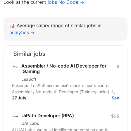
Look at the current
jobs No Code →
📊
Average salary range of similar jobs in
analytics →
Similar jobs
Assembler / No-code AI Developer for
$
iGaming
LeaSoft
Команда LeaSoft шукає амбітного та кмітливого
Assembler / No-code AI Developer (Trainee/Junior). Це
унікальна можливість для тих, хто мріє увійти в
27 July
See
GameDev,...
UiPath Developer (RPA)
$$$
UAI Labs
At UAI Labs, we build intelligent automation and AI