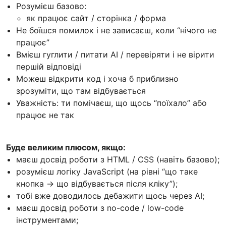
Розумієш базово:
як працює сайт / сторінка / форма
Не боїшся помилок і не зависаєш, коли “нічого не
працює”
Вмієш гуглити / питати AI / перевіряти і не вірити
першій відповіді
Можеш відкрити код і хоча б приблизно
зрозуміти, що там відбувається
Уважність: ти помічаєш, що щось “поїхало” або
працює не так
Буде великим плюсом, якщо:
маєш досвід роботи з HTML / CSS (навіть базово);
розумієш логіку JavaScript (на рівні “що таке
кнопка → що відбувається після кліку”);
тобі вже доводилось дебажити щось через AI;
маєш досвід роботи з no-code / low-code
інструментами;