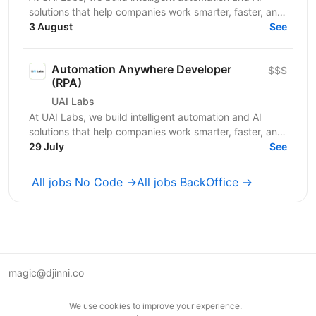
solutions that help companies work smarter, faster, and
at scale. We partner with Private Equity firms...
3 August
See
Automation Anywhere Developer
$$$
(RPA)
UAI Labs
At UAI Labs, we build intelligent automation and AI
solutions that help companies work smarter, faster, and
at scale. We partner with Private Equity firms...
29 July
See
All jobs No Code →
All jobs BackOffice →
magic@djinni.co
Terms of Use
We use cookies to improve your experience.
Suggest an idea