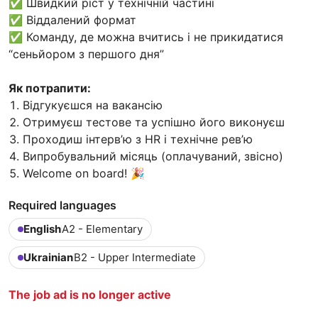
✅ Швидкий ріст у технічній частині
✅ Віддалений формат
✅ Команду, де можна вчитись і не прикидатися
“сеньйором з першого дня”
Як потрапити:
Відгукуєшся на вакансію
Отримуєш тестове та успішно його виконуєш
Проходиш інтерв’ю з HR і технічне рев’ю
Випробувальний місяць (оплачуваний, звісно)
Welcome on board! 🎉
Required languages
English
A2 - Elementary
Ukrainian
B2 - Upper Intermediate
The job ad is no longer active