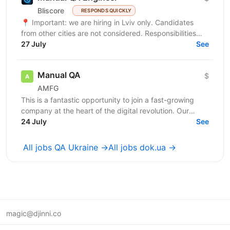
Bliscore
RESPONDS QUICKLY
📍 Important: we are hiring in Lviv only. Candidates
from other cities are not considered. Responsibilities
Perform manual testing of web...
27 July
See
Manual QA
$
AMFG
This is a fantastic opportunity to join a fast-growing
company at the heart of the digital revolution. Our
software product is revolutionising manufacturing...
24 July
See
All jobs QA Ukraine →
All jobs dok.ua →
magic@djinni.co
Terms of Use