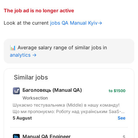
The job ad is no longer active
Look at the current
jobs QA Manual Kyiv→
📊
Average salary range of similar jobs in
analytics →
Similar jobs
Баголовець (Manual QA)
to $1500
Worksection
Шукаємо тестувальника (Middle) в нашу команду!
Що ми пропонуємо: Роботу над українським SaaS-
продуктом, яким користуються тисячі команд і який
5 August
See
постійно...
Manual QA Engineer
$