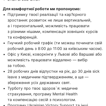
Для комфортної роботи ми пропонуємо:
Підтримку твоєї реалізації та кар?єрного
зростання: розвиток не лише вертикальний,
а і горизонтальний, можливість працювати
з різними нішами, компенсація зовнішніх курсів
та конференцій.
Гнучкий робочий графік (ти можеш починати свій
робочий день з 8:00 до 11:00 за київським часом).
Офіс у Києві, коворкінги у Львові або Варшаві або
можливість працювати віддалено — вибір
за тобою.
28 робочих днів відпустки на рік, до 30 днів sick
leave з медичним підтвердженням, а ще —
збереження усіх державних свят.
Турботу про твоє здоров`я: медичне
страхування, програму Mental Health
та компенсацію сесій з психологом.
Програму Ukrainian Victory Support та інші