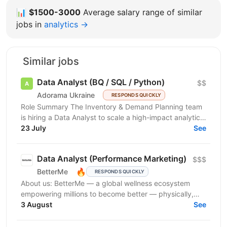
📊
$1500-3000
Average salary range of similar
jobs in
analytics →
Similar jobs
Data Analyst (BQ / SQL / Python)
$$
Adorama Ukraine
RESPONDS QUICKLY
Role Summary The Inventory & Demand Planning team
is hiring a Data Analyst to scale a high-impact analytics
roadmap across inventory, in-stock, supply,...
23 July
See
Data Analyst (Performance Marketing)
$$$
🔥
BetterMe
RESPONDS QUICKLY
About us: BetterMe — a global wellness ecosystem
empowering millions to become better — physically,
mentally, and emotionally. We build what makes
3 August
See
people...