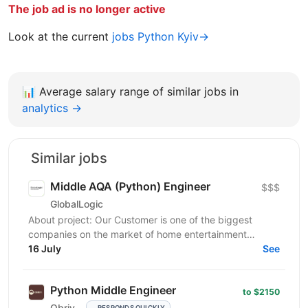
The job ad is no longer active
Look at the current
jobs Python Kyiv→
📊
Average salary range of similar jobs in
analytics →
Similar jobs
Middle AQA (Python) Engineer
$$$
GlobalLogic
About project: Our Customer is one of the biggest
companies on the market of home entertainment
consumer electronics devices that strives to provide
16 July
See
their...
Python Middle Engineer
to $2150
Obriy
RESPONDS QUICKLY