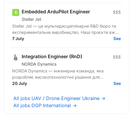
Embedded ArduPilot Engineer
$$$
Stellar Jet
Stellar Jet — це мультидисциплінарне R&D бюро та
експериментальне виробництво. Наші проєкти вже
довели свою ефективність, і ми продовжуємо
7 July
See
активну роботу...
Integration Engineer (RnD)
$$$
NORDA Dynamics
NORDA Dynamics — інженерна команда, яка
розробляє високотехнологічні рішення для
безпілотних літальних апаратів (БПЛА в широкому
20 July
See
сенсі цього слова). Кілька...
All jobs UAV / Drone Engineer Ukraine →
All jobs DGP International →