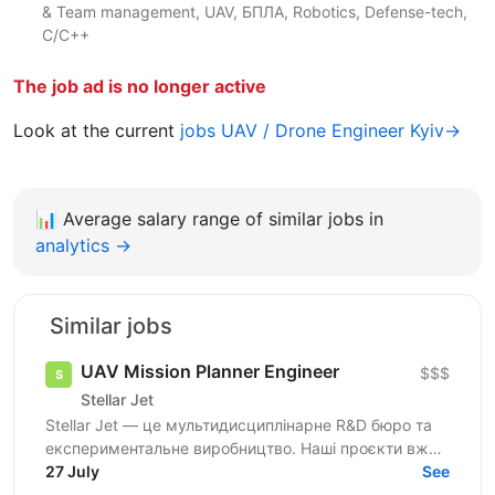
& Team management, UAV, БПЛА, Robotics, Defense-tech,
C/C++
The job ad is no longer active
Look at the current
jobs UAV / Drone Engineer Kyiv→
📊
Average salary range of similar jobs in
analytics →
Similar jobs
UAV Mission Planner Engineer
$$$
Stellar Jet
Stellar Jet — це мультидисциплінарне R&D бюро та
експериментальне виробництво. Наші проєкти вже
довели свою ефективність, і ми продовжуємо
27 July
See
активну роботу...