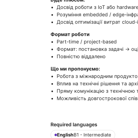
Досвід роботи з IoT або hardwa
Розуміння embedded / edge-інф
Досвід оптимізації витрат cloud
Формат роботи
Part-time / project-based
Формат: постановка задачі → оц
Повністю віддалено
Що ми пропонуємо:
Робота з міжнародним продуктом
Вплив на технічні рішення та арх
Пряму комунікацію з технічною
Можливість довгострокової спів
Required languages
English
B1 - Intermediate