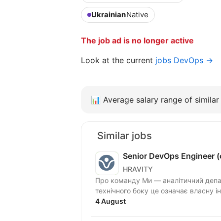
Ukrainian
Native
The job ad is no longer active
Look at the current
jobs DevOps →
📊
Average salary range of similar 
Similar jobs
Senior DevOps Engineer (
HRAVITY
Про команду Ми — аналітичний департамент одного з передових підрозділів СОУ. З
технічного боку це означає власну ін
4 August