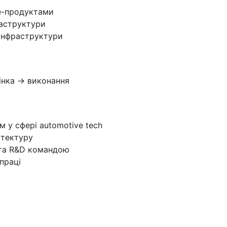
re-продуктами
раструктури
-інфраструктури
інка → виконання
 у сфері automotive tech
ітектуру
 та R&D командою
праці