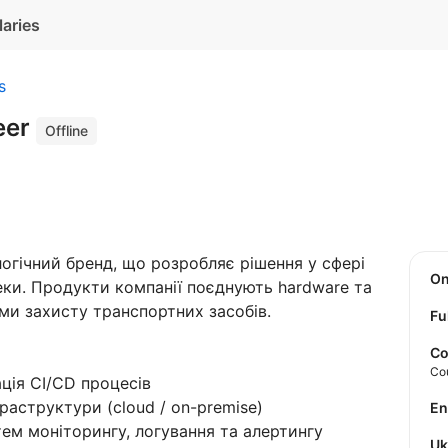
laries
s
eer
Offline
огічний бренд, що розробляє рішення у сфері
O
еки. Продукти компанії поєднують hardware та
ми захисту транспортних засобів.
Fu
Co
Co
ція CI/CD процесів
раструктури (cloud / on-premise)
E
ем моніторингу, логування та алертингу
U