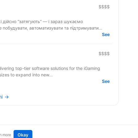
$$$$
і дійсно “затягують” — і зараз шукаємо
 побудувати, автоматизувати та підтримувати...
See
$$$$
ering top-tier software solutions for the iGaming
sizes to expand into new...
See
ni →
Okay
n more
t an idea
Remote tech jobs in Europe