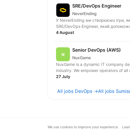
SRE/DevOps Engineer
NeverEnding
У NeverEnding ми створюємо ігри, як
SRE/DevOps Engineer, який допоможе
4 August
Senior DevOps (AWS)
NuxGame
NuxGame is a dynamic IT company deliv
industry. We empower operators of all 
27 July
All jobs DevOps →
All jobs Sumis
We use cookies to improve your experience.
Lear
magic@djinni.co
Terms of Use
Sugges