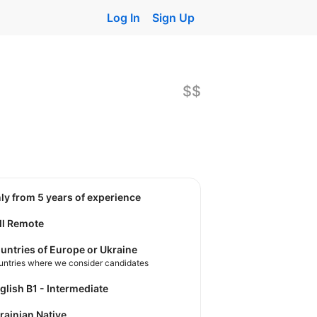
Log In
Sign Up
$$
nly from 5 years of experience
ll Remote
untries of Europe or Ukraine
untries where we consider candidates
nglish B1 - Intermediate
krainian Native