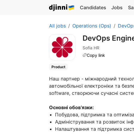
Candidates
Jobs
Sa
All jobs
Operations (Ops)
DevOp
DevOps Engin
Sofia HR
Copy link
Product
Наш партнер - міжнародний технол
автомобільної електроніки та безп
software, створюючи сучасні систе
Основні обов’язки:
Побудова, підтримка та оптиміза
Адміністрування та розвиток інф
Налаштування та підтримка сист