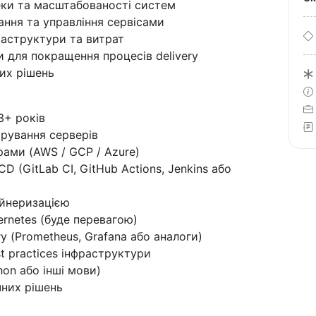
пеки та масштабованості систем
ання та управління сервісами
раструктури та витрат
 для покращення процесів delivery
их рішень
3+ років
трування серверів
рами (AWS / GCP / Azure)
 (GitLab CI, GitHub Actions, Jenkins або
ейнеризацією
rnetes (буде перевагою)
 (Prometheus, Grafana або аналоги)
t practices інфраструктури
hon або інші мови)
чних рішень