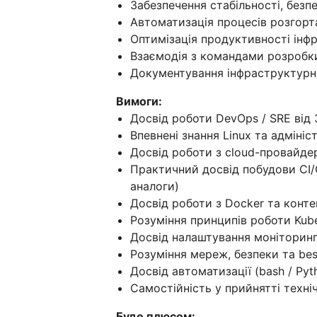
Забезпечення стабільності, без
Автоматизація процесів розгорт
Оптимізація продуктивності інф
Взаємодія з командами розробки
Документування інфраструктурн
Вимоги:
Досвід роботи DevOps / SRE від 
Впевнені знання Linux та адмініс
Досвід роботи з cloud-провайде
Практичний досвід побудови CI/CD
аналоги)
Досвід роботи з Docker та конт
Розуміння принципів роботи Kube
Досвід налаштування моніторингу
Розуміння мереж, безпеки та bes
Досвід автоматизації (bash / Pyt
Самостійність у прийнятті техні
Буде плюсом: