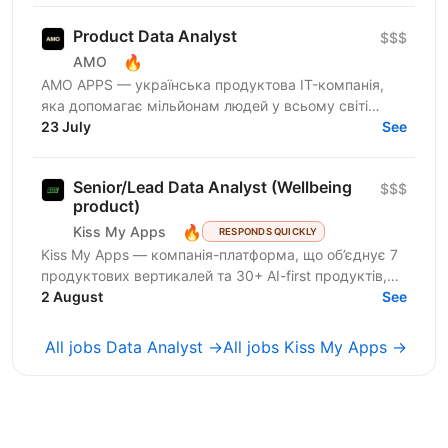
Product Data Analyst
$$$
🔥
AMO
AMО APPS — українська продуктова IT-компанія,
яка допомагає мільйонам людей у всьому світі
змінювати життя завдяки здоровим звичкам. Ми
23 July
See
впевнені, що турбота...
Senior/Lead Data Analyst (Wellbeing
$$$
product)
🔥
Kiss My Apps
RESPONDS QUICKLY
Kiss My Apps — компанія-платформа, що об’єднує 7
продуктових вертикалей та 30+ AI-first продуктів,
100+ мільйонів користувачів, власну екосистему...
2 August
See
All jobs Data Analyst →
All jobs Kiss My Apps →