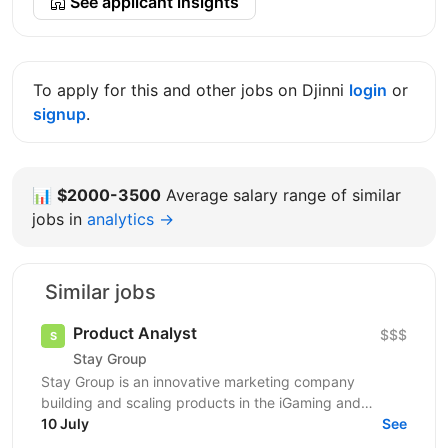
See applicant insights
To apply for this and other jobs on Djinni
login
or
signup
.
📊
$2000-3500
Average salary range of similar
jobs in
analytics →
Similar jobs
Product Analyst
$$$
Stay Group
Stay Group is an innovative marketing company
building and scaling products in the iGaming and
entertainment industry. We are looking for a Product
10 July
See
Analyst...