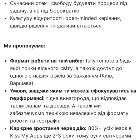
Сучасний стек і свободу будувати процеси під
задачу, а не під бюрократію.
Культуру відкритості: open-minded керівник,
швидкі рішення, ініціативи вітаються.
Ми пропонуємо:
Формат роботи на твій вибір:
fully remote з будь-
якої точки вільного світу, а також доступ до
одного з наших офісів за бажанням (Київ,
Варшава).
Умови, завдяки яким ти можеш сфокусуватись на
перформансі:
гідна винагорода, що відповідає
твоїм скілам та досвіду. А також ми
забезпечуємо технікою незалежно від формату
роботи та географії.
Кар’єрне зростання через дію:
80%+ усіх leads в
Kiss My Apps ще 2-3 роки тому були світчерами.