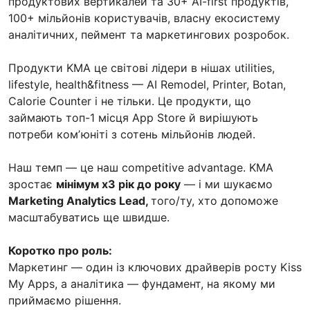
продуктових вертикалей та 30+ AI-first продуктів,
100+ мільйонів користувачів, власну екосистему
аналітичних, пеймент та маркетингових розробок.
Продукти KMA це світові лідери в нішах utilities,
lifestyle, health&fitness — AI Remodel, Printer, Botan,
Calorie Counter і не тільки. Це продукти, що
займають топ-1 місця App Store й вирішують
потреби комʼюніті з сотень мільйонів людей.
Наш темп — це наш competitive advantage. KMA
зростає
мінімум х3 рік до року
— і ми шукаємо
Marketing Analytics Lead,
того/ту, хто допоможе
масштабуватись ще швидше.
Коротко про роль:
Маркетинг — один із ключових драйверів росту Kiss
My Apps, а аналітика — фундамент, на якому ми
приймаємо рішення.