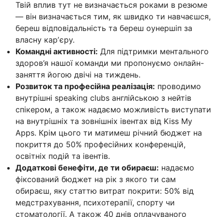
Твій вплив тут не визначається роками в резюме
— він визначається тим, як швидко ти навчаєшся,
береш відповідальність та береш оунершіп за
власну карʼєру.
Командні активності:
Для підтримки ментального
здоров’я нашої команди ми пропонуємо онлайн-
заняття йогою двічі на тиждень.
Розвиток та професійна реалізація:
проводимо
внутрішні speaking clubs англійською з нейтів
спікером, а також надаємо можливість виступати
на внутрішніх та зовнішніх івентах від Kiss My
Apps. Крім цього ти матимеш річний бюджет на
покриття до 50% професійних конференцій,
освітніх подій та івентів.
Додаткові бенефіти, де ти обираєш:
надаємо
фіксований бюджет на рік з якого ти сам
обираєш, яку статтю витрат покрити: 50% від
медстрахування, психотерапії, спорту чи
стоматології. А також 40 днів оплачуваного