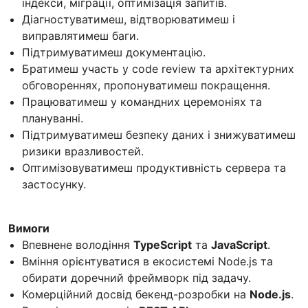
індекси, міграції, оптимізація запитів.
Діагностуватимеш, відтворюватимеш і
виправлятимеш баги.
Підтримуватимеш документацію.
Братимеш участь у code review та архітектурних
обговореннях, пропонуватимеш покращення.
Працюватимеш у командних церемоніях та
плануванні.
Підтримуватимеш безпеку даних і знижуватимеш
ризики вразливостей.
Оптимізовуватимеш продуктивність сервера та
застосунку.
Вимоги
Впевнене володіння
TypeScript
та
JavaScript
.
Вміння орієнтуватися в екосистемі Node.js та
обирати доречний фреймворк під задачу.
Комерційний досвід бекенд-розробки на
Node.js
.