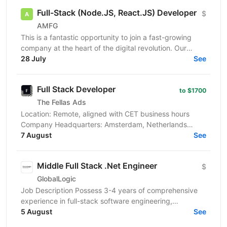
Full-Stack (Node.JS, React.JS) Developer
$
AMFG
This is a fantastic opportunity to join a fast-growing
company at the heart of the digital revolution. Our
software product is revolutionising manufacturing...
28 July
See
Full Stack Developer
to $1700
The Fellas Ads
Location: Remote, aligned with CET business hours
Company Headquarters: Amsterdam, Netherlands
Employment Type: Full-time, Freelance We’re looking
7 August
See
for a...
Middle Full Stack .Net Engineer
$
GlobalLogic
Job Description Possess 3-4 years of comprehensive
experience in full-stack software engineering,
specifically designing and building robust enterprise...
5 August
See