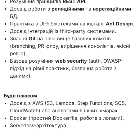
Розуміння принципів
REST API
.
Досвід роботи з
реляційними
та
нереляційними
БД.
Практика з UI-бібліотеками на кшталт
Ant Design
.
Досвід інтеграцій із third-party системами.
Знання
Git
на рівні вище базових комітів
(branching, PR-флоу, вирішення конфліктів, якісні
рев’ю).
Базове розуміння
web security
(auth, OWASP-
підхід на рівні практики, безпечна робота з
даними).
Буде плюсом
Досвід з AWS (S3, Lambda, Step Functions, SQS,
CloudWatch) або аналогами в інших хмарах.
Docker (простий Dockerfile, робота з логами).
Serverless-архітектура.