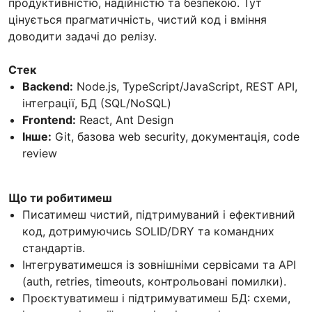
продуктивністю, надійністю та безпекою. Тут
цінується прагматичність, чистий код і вміння
доводити задачі до релізу.
Стек
Backend:
Node.js, TypeScript/JavaScript, REST API,
інтеграції, БД (SQL/NoSQL)
Frontend:
React, Ant Design
Інше:
Git, базова web security, документація, code
review
Що ти робитимеш
Писатимеш чистий, підтримуваний і ефективний
код, дотримуючись SOLID/DRY та командних
стандартів.
Інтегруватимешся із зовнішніми сервісами та API
(auth, retries, timeouts, контрольовані помилки).
Проєктуватимеш і підтримуватимеш БД: схеми,