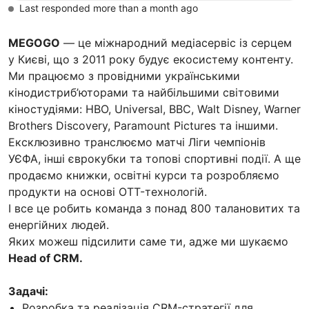
Last responded more than a month ago
MEGOGO
— це міжнародний медіасервіс із серцем
у Києві, що з 2011 року будує екосистему контенту.
Ми працюємо з провідними українськими
кінодистриб’юторами та найбільшими світовими
кіностудіями: HBO, Universal, BBC, Walt Disney, Warner
Brothers Discovery, Paramount Pictures та іншими.
Ексклюзивно транслюємо матчі Ліги чемпіонів
УЄФА, інші єврокубки та топові спортивні події. А ще
продаємо книжки, освітні курси та розробляємо
продукти на основі OTT-технологій.
І все це робить команда з понад 800 талановитих та
енергійних людей.
Яких можеш підсилити саме ти, адже ми шукаємо
Head of CRM.
Задачі:
Розробка та реалізація CRM-стратегії для