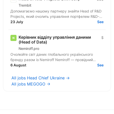
Trembit
Допомагаємо нашому партнеру знайти Head of R&D
Projects, який очолить управління портфелем R&D-
проєктів у сфері безпілотних авіаційних систем. Ми
23 July
See
шукаємо не...
Керівник відділу управління даними
$
(Head of Data)
Nemiroff.pro
Очолюйте світ даних глобального українського
бренду разом із Nemiroff Nemiroff — провідний
український виробник горілки з історією понад 150
6 August
See
років, лідер...
All jobs Head Chief Ukraine →
All jobs MEGOGO →