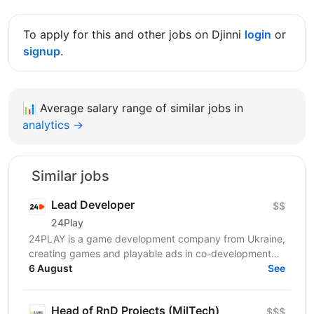
To apply for this and other jobs on Djinni
login
or
signup
.
📊
Average salary range of similar jobs in
analytics →
Similar jobs
Lead Developer
$$
24Play
24PLAY is a game development company from Ukraine,
creating games and playable ads in co-development
6 August
and co-production with partners worldwide. Since...
See
Head of RnD Projects (MilTech)
$$$