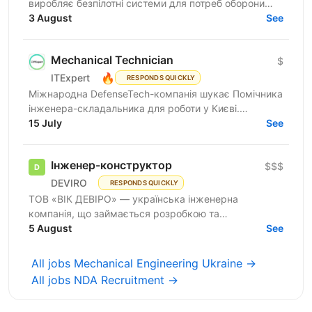
виробляє безпілотні системи для потреб оборони
шукає інженера - технолога. Вимоги: Досвід роботи
3 August
See
з системами...
Mechanical Technician
$
🔥
ITExpert
RESPONDS QUICKLY
Міжнародна DefenseTech-компанія шукає Помічника
інженера-складальника для роботи у Києві.
Компанія розробляє безпілотні наземні роботизовані
15 July
See
системи,...
Інженер-конструктор
$$$
DEVIRO
RESPONDS QUICKLY
ТОВ «ВІК ДЕВІРО» — українська інженерна
компанія, що займається розробкою та
виробництвом безпілотних авіаційних комплексів
5 August
See
повного циклу. У зв'язку з...
All jobs Mechanical Engineering Ukraine →
All jobs NDA Recruitment →