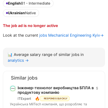
English
B1 - Intermediate
Ukrainian
Native
The job ad is no longer active
Look at the current
jobs Mechanical Engineering Kyiv→
📊
Average salary range of similar jobs in
analytics →
Similar jobs
Інженер‑технолог виробництва БПЛА в
$
продуктову компанію
🔥
ITExpert
RESPONDS QUICKLY
Українська MilTech компанія, що розробляє та