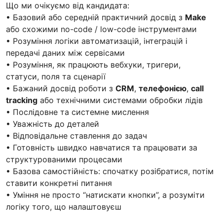
Що ми очікуємо від кандидата:
• Базовий або середній практичний досвід з
Make
або схожими no-code / low-code інструментами
• Розуміння логіки автоматизацій, інтеграцій і
передачі даних між сервісами
• Розуміння, як працюють вебхуки, тригери,
статуси, поля та сценарії
• Бажаний досвід роботи з
CRM
,
телефонією
,
call
tracking
або технічними системами обробки лідів
• Послідовне та системне мислення
• Уважність до деталей
• Відповідальне ставлення до задач
• Готовність швидко навчатися та працювати за
структурованими процесами
• Базова самостійність: спочатку розібратися, потім
ставити конкретні питання
• Уміння не просто “натискати кнопки”, а розуміти
логіку того, що налаштовуєш