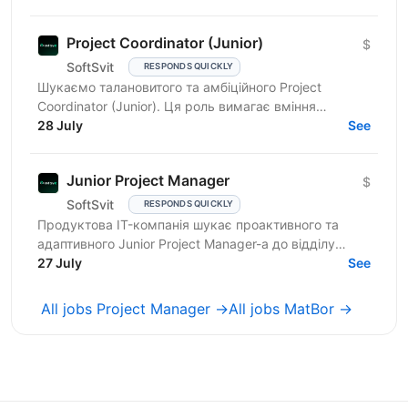
Project Coordinator (Junior)
$
SoftSvit
RESPONDS QUICKLY
Шукаємо талановитого та амбіційного Project
Coordinator (Junior). Ця роль вимагає вміння
працювати в команді, ефективно спілкуватися та
28 July
See
організовувати...
Junior Project Manager
$
SoftSvit
RESPONDS QUICKLY
Продуктова IT-компанія шукає проактивного та
адаптивного Junior Project Manager-а до відділу
інтернет-маркетингу. Ви чудово підійдете, якщо
27 July
See
маєте: базові...
All jobs Project Manager →
All jobs MatBor →