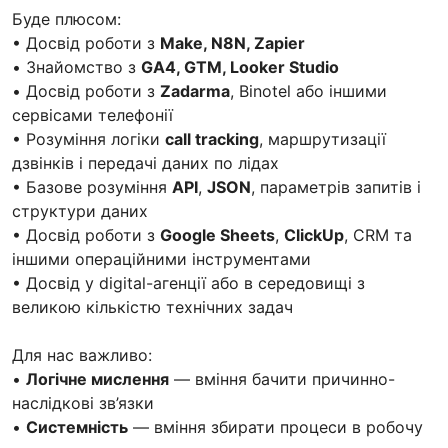
Буде плюсом:
• Досвід роботи з
Make, N8N, Zapier
• Знайомство з
GA4, GTM, Looker Studio
• Досвід роботи з
Zadarma
, Binotel або іншими
сервісами телефонії
• Розуміння логіки
call tracking
, маршрутизації
дзвінків і передачі даних по лідах
• Базове розуміння
API
,
JSON
, параметрів запитів і
структури даних
• Досвід роботи з
Google Sheets
,
ClickUp
, CRM та
іншими операційними інструментами
• Досвід у digital-агенції або в середовищі з
великою кількістю технічних задач
Для нас важливо:
•
Логічне мислення
— вміння бачити причинно-
наслідкові зв’язки
•
Системність
— вміння збирати процеси в робочу