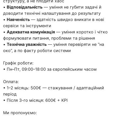
структуру, а не плодити хаос
•
Відповідальність
— уміння не губити задачі й
доводити технічні налаштування до результату
•
Навченість
— здатність швидко вникати в нові
сервіси та інструменти
•
Адекватна комунікація
— уміння коротко і чітко
формулювати питання, проблеми та рішення
•
Технічна уважність
— уміння перевіряти не “на
око”, а по факту роботи системи
Графік роботи:
• Пн–Пт, 09:00–18:00 за європейським часом
Оплата:
• 1–2 місяць: 500€ — стажування / адаптаційний
період
• Після 3-го місяця: 600€ + KPI
Ми пропонуємо: