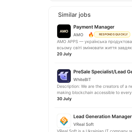
Similar jobs
Payment Manager
🔥
AMO
RESPONDS QUICKLY
AMО APPS — українська продуктова 
всьому світі змінювати життя завдяк
20 July
PreSale Specialist/Lead G
WhiteBIT
Description: We are the creators of a n
making blockchain accessible to everyon
30 July
Lead Generation Manager
VReal Soft
VReal Soft is a Ukrainian IT company sp