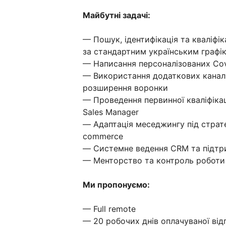
Майбутні задачі:
— Пошук, ідентифікація та кваліфік
за стандартним українським графі
— Написання персоналізованих Cover
— Використання додаткових каналів
розширення воронки
— Проведення первинної кваліфікаці
Sales Manager
— Адаптація меседжингу під стратегіч
commerce
— Системне ведення CRM та підтр
— Менторство та контроль роботи
Ми пропонуємо:
— Full remote
— 20 робочих днів оплачуваної від