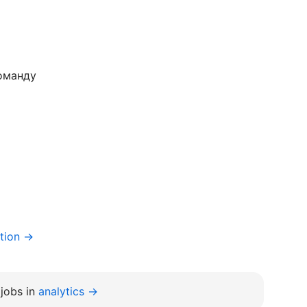
команду
tion →
jobs in
analytics →