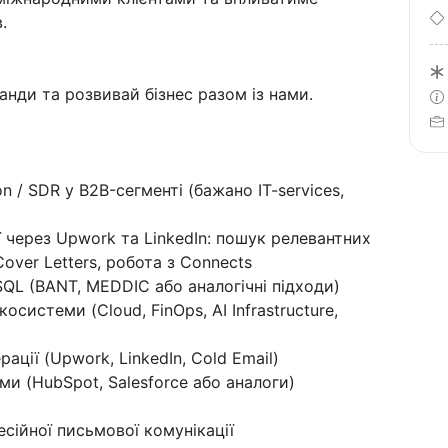
.
анди та розвивай бізнес разом із нами.
n / SDR у B2B-сегменті (бажано IT-services,
 через Upwork та LinkedIn: пошук релевантних
over Letters, робота з Connects
 SQL (BANT, MEDDIC або аналогічні підходи)
системи (Cloud, FinOps, AI Infrastructure,
ації (Upwork, LinkedIn, Cold Email)
и (HubSpot, Salesforce або аналоги)
есійної письмової комунікації