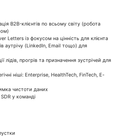
ація B2B-клієнтів по всьому світу (робота
ком)
 Letters із фокусом на цінність для клієнта
 аутрічу (LinkedIn, Email тощо) для
ї лідів, прогрів та призначення зустрічей для
ні ніші: Enterprise, HealthTech, FinTech, E-
имка чистоти даних
 SDR у команді
пустки