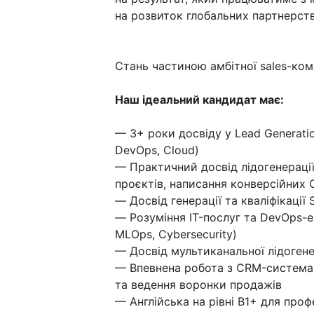
на розвиток глобальних партнерств
Стань частиною амбітної sales-ком
Наш ідеальний кандидат має:
— 3+ роки досвіду у Lead Generatio
DevOps, Cloud)
— Практичний досвід лідогенерації
проєктів, написання конверсійних C
— Досвід генерації та кваліфікації
— Розуміння IT-послуг та DevOps-еко
MLOps, Cybersecurity)
— Досвід мультиканальної лідогенер
— Впевнена робота з CRM-системам
та ведення воронки продажів
— Англійська на рівні B1+ для проф