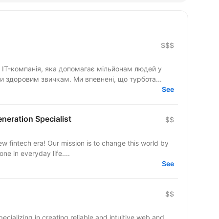
$$$
IT-компанія, яка допомагає мільйонам людей у
и здоровим звичкам. Ми впевнені, що турбота...
See
eneration Specialist
$$
ew fintech era! Our mission is to change this world by
e in everyday life....
See
$$
ecializing in creating reliable and intuitive web and