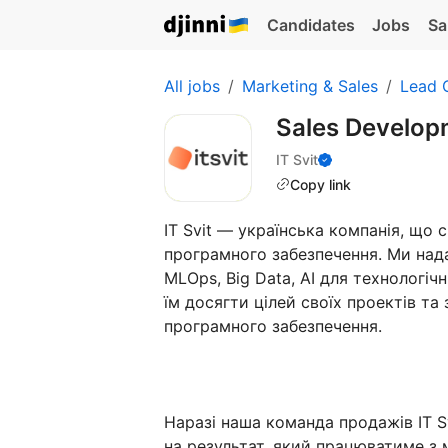
Candidates
Jobs
Sa
All jobs
Marketing & Sales
Lead 
Sales Develop
IT Svit
Copy link
IT Svit — українська компанія, що 
програмного забезпечення. Ми нада
MLOps, Big Data, AI для технологі
їм досягти цілей своїх проектів т
програмного забезпечення.
Наразі наша команда продажів IT S
на результат, який працюватиме з