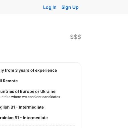
Log In
Sign Up
$$$
nly from 3 years of experience
ll Remote
untries of Europe or Ukraine
untries where we consider candidates
nglish B1 - Intermediate
krainian B1 - Intermediate