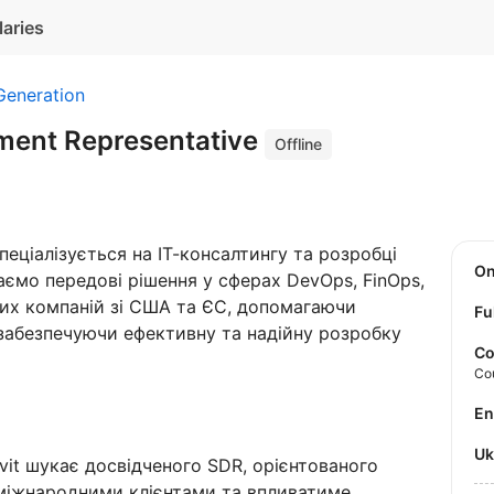
laries
Generation
ment Representative
Offline
спеціалізується на ІТ-консалтингу та розробці
O
ємо передові рішення у сферах DevOps, FinOps,
чних компаній зі США та ЄС, допомагаючи
Fu
а забезпечуючи ефективну та надійну розробку
Co
Co
E
U
vit шукає досвідченого SDR, орієнтованого
 міжнародними клієнтами та впливатиме