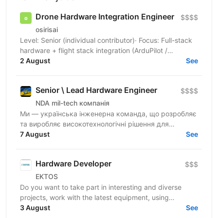
Drone Hardware Integration Engineer
$$$$
osirisai
Level: Senior (individual contributor)· Focus: Full-stack
hardware + flight stack integration (ArduPilot /
2 August
Betaflight) Location: On-site (lab / hangar) ...
See
Senior \ Lead Hardware Engineer
$$$$
NDA mil-tech компанія
Ми — українська інженерна команда, що розробляє
та виробляє високотехнологічні рішення для
оборонного сектору України. Створюємо нові
7 August
See
безпілотні авіаційні...
Hardware Developer
$$$
EKTOS
Do you want to take part in interesting and diverse
projects, work with the latest equipment, using
advanced technologies, participate in the creation of...
3 August
See