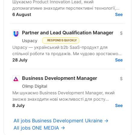
Шукаємо Product Innovation Lead, який
допомагатиме знаходити перспективні технології,
оцінювати їхній потенціал та перетворювати ідеї на
6 August
See
продукти, що...
Partner and Lead Qualification Manager
$
Uspacy
RESPONDS QUICKLY
Uspacy — український b2b SaaS-продукт для
спільної роботи та продажів. Ми чудово зростаємо в
Україні, але прагнемо такої ж динаміки на
28 July
See
міжнародних ринках....
Business Development Manager
$
Olimp Digital
Ми шукаємо Business Development Manager, який
зможе знаходити нові можливості для росту
компанії, залучати партнерів і клієнтів, вести повний
8 July
See
цикл продажів...
All jobs Business Development Ukraine →
All jobs ONE MEDIA →