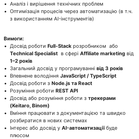
Аналіз і вирішення технічних проблем
Оптимізація процесів через автоматизацію (в т.ч.
з використанням AI-інструментів)
Вимоги:
Досвід роботи
Full-Stack
розробником або
Technical Specialist
в сфері
Affiliate marketing
від
1–2 років
Загальний досвід у програмуванні
від 3 років
Впевнене володіння
JavaScript / TypeScript
Досвід роботи з
Node.js та React
Розуміння роботи
REST API
Досвід або розуміння роботи з
трекерами
(Keitaro, Binom)
Вміння працювати з документацією та швидко
розбиратися в нових системах
Інтерес або досвід у
AI-автоматизації
буде
плюсом