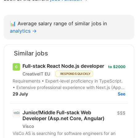
📊
Average salary range of similar jobs in
analytics →
Similar jobs
Full-stack React Node.js developer
to $2000
CreativeIT EU
RESPONDS QUICKLY
Requirements • Expert-level proficiency in TypeScript.
• Extensive professional experience with Next.js (App
Router is a must). • Strong experience...
29 July
See
Junior/Middle Full-stack Web
$$$
Developer (Asp.net Core, Angular)
Visco
VisCo AS is searching for software engineers for an