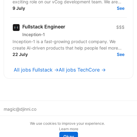
exciting role on our vCog development team. We are
looking for a software developer to help us build and...
9 July
See
Fullstack Engineer
$$$
Inception-1
Inception-1 is a fast-growing product company. We
create AI-driven products that help people feel more
connected and less alone. Our mission is to build...
22 July
See
All jobs Fullstack →
All jobs TechCore →
magic@djinni.co
Terms of Use
We use cookies to improve your experience.
Suggest an idea
Learn more
Remote tech jobs in Europe
Okay