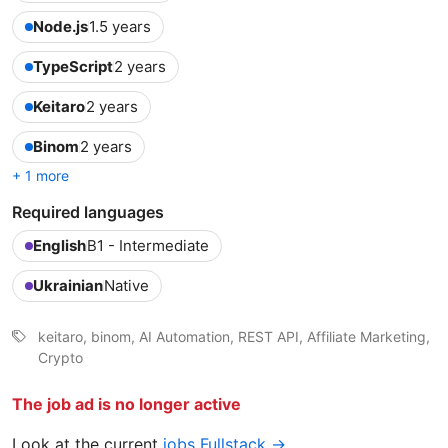
Node.js
1.5 years
TypeScript
2 years
Keitaro
2 years
Binom
2 years
+ 1 more
Required languages
English
B1 - Intermediate
Ukrainian
Native
keitaro, binom, AI Automation, REST API, Affiliate Marketing,
Crypto
The job ad is no longer active
Look at the current
jobs Fullstack →