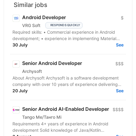
Similar jobs
Android Developer
$
VRG Soft
RESPONDS QUICKLY
Required skills: • Сommercial experience in Android
development; • experience in implementing Material
Design and well designed UI; • advanced knowledge...
30 July
See
Senior Android Developer
$$$
Archysoft
About Archysoft Archysoft is a software development
company with over 10 years of experience delivering
solutions to clients across the United States and...
20 July
See
Senior Android AI-Enabled Developer
$$$$
Tango Me/Танго Мі
Requirements 4+ years of experience in Android
development Solid knowledge of Java/Kotlin