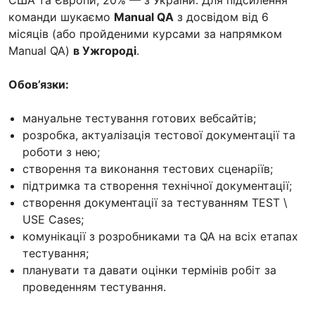
США та Європи, 20% — з України. Для підсилення
команди шукаємо
Manual QA
з досвідом від 6
місяців (або пройденими курсами за напрямком
Manual QA)
в Ужгороді
.
Обов’язки:
мануальне тестування готових вебсайтів;
розробка, актуалізація тестової документації та
роботи з нею;
створення та виконання тестових сценаріїв;
підтримка та створення технічної документації;
створення документації за тестуванням TEST \
USE Cases;
комунікації з розробниками та QA на всіх етапах
тестування;
планувати та давати оцінки термінів робіт за
проведенням тестування.