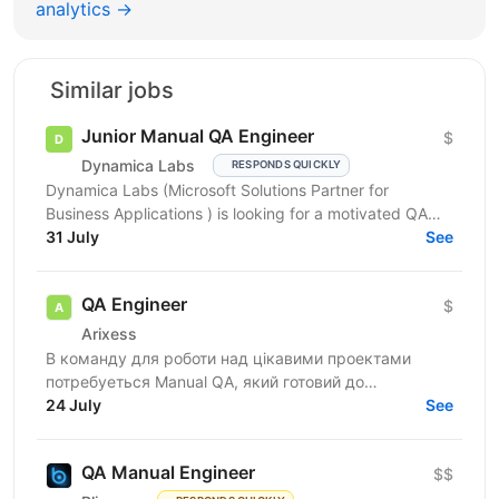
analytics →
Similar jobs
Junior Manual QA Engineer
$
Dynamica Labs
RESPONDS QUICKLY
Dynamica Labs (Microsoft Solutions Partner for
Business Applications ) is looking for a motivated QA
31 July
Engineer to join our growing team. QA Engineer will...
See
QA Engineer
$
Arixess
В команду для роботи над цікавими проектами
потребуеться Manual QA, який готовий до
безперервного розвитку та навчанню написанню
24 July
See
автоматизованих тестів. ...
QA Manual Engineer
$$