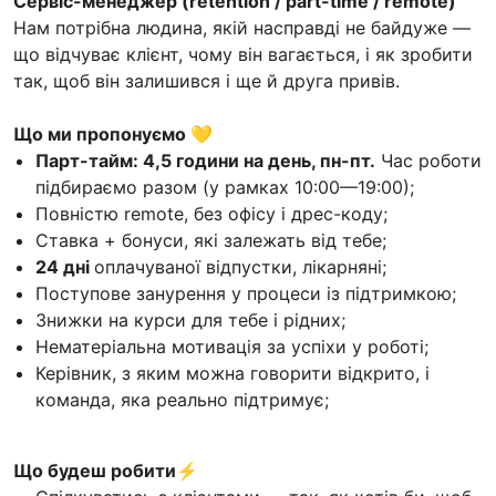
Сервіс-менеджер (retention / part-time / remote)
Нам потрібна людина, якій насправді не байдуже —
що відчуває клієнт, чому він вагається, і як зробити
так, щоб він залишився і ще й друга привів.
Що ми пропонуємо 💛
Парт-тайм: 4,5 години на день, пн-пт.
Час роботи
підбираємо разом (у рамках 10:00—19:00);
Повністю remote, без офісу і дрес-коду;
Ставка + бонуси, які залежать від тебе;
24 дні
оплачуваної відпустки, лікарняні;
Поступове занурення у процеси із підтримкою;
Знижки на курси для тебе і рідних;
Нематеріальна мотивація за успіхи у роботі;
Керівник, з яким можна говорити відкрито, і
команда, яка реально підтримує;
Що будеш робити⚡