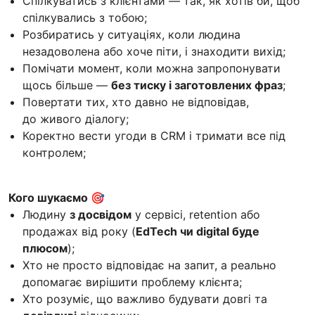
Спілкуватись з клієнтами — так, як хотів би, щоб
спілкувались з тобою;
Розбиратись у ситуаціях, коли людина
незадоволена або хоче піти, і знаходити вихід;
Помічати момент, коли можна запропонувати
щось більше —
без тиску і заготовлених фраз
;
Повертати тих, хто давно не відповідав,
до живого діалогу;
Коректно вести угоди в CRM і тримати все під
контролем;
Кого шукаємо 🎯
Людину
з досвідом
у сервісі, retention або
продажах від року (
EdTech чи digital буде
плюсом
);
Хто не просто відповідає на запит, а реально
допомагає вирішити проблему клієнта;
Хто розуміє, що важливо будувати довгі та