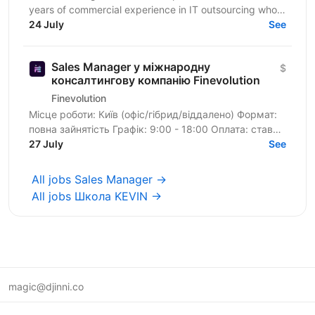
years of commercial experience in IT outsourcing who
wants to grow into a strong IT Sales...
24 July
See
Sales Manager у міжнародну
$
консалтингову компанію Finevolution
Finevolution
Місце роботи: Київ (офіс/гібрид/віддалено) Формат:
повна зайнятість Графік: 9:00 - 18:00 Оплата: ставка
27 July
+ бонусна частина за виконання KPI 🌍 ПРО...
See
All jobs Sales Manager →
All jobs Школа KEVIN →
magic@djinni.co
Terms of Use