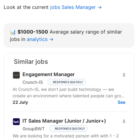
Look at the current
jobs Sales Manager →
📊
$1000-1500
Average salary range of similar
jobs in
analytics →
Similar jobs
Engagement Manager
$
Crunch-IS
RESPONDS QUICKLY
At Crunch-IS, we don’t just build technology — we
create an environment where talented people can grow,
develop innovative solutions, and truly feel their...
22 July
See
IT Sales Manager (Junior / Junior+)
$
GroupBWT
RESPONDS QUICKLY
We are looking for a motivated person with with 1 - 2