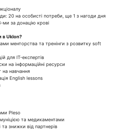
нкціоналу
ди: 20 на особисті потреби, ще 1 з нагоди дня
8-ми за донацію крові
и в Uklon?
рами менторства та тренінги з розвитку soft
ій для IT-експертів
иски на інформаційні ресурси
 на навчання
ія English lessons
в
ами Pleso
 амуніцією та медикаментами
і та знижки від партнерів