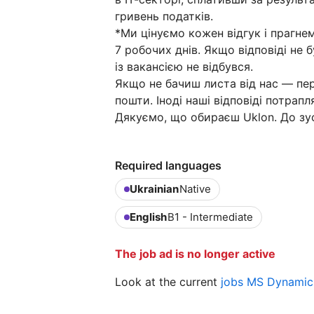
гривень податків.
*Ми цінуємо кожен відгук і прагне
7 робочих днів. Якщо відповіді не
із вакансією не відбувся.
Якщо не бачиш листа від нас — пер
пошти. Іноді наші відповіді потрапл
Дякуємо, що обираєш Uklon. До зус
Required languages
Ukrainian
Native
English
B1 - Intermediate
The job ad is no longer active
Look at the current
jobs MS Dynamics