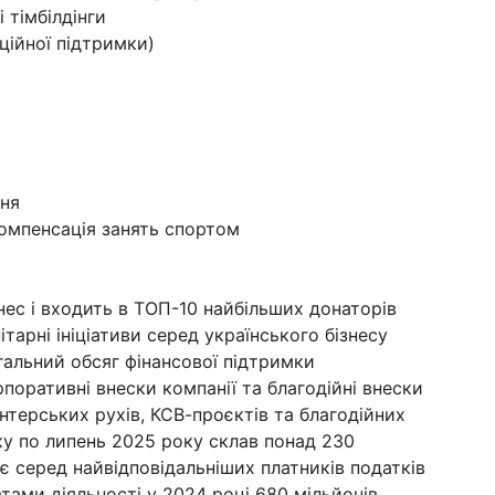
 тімбілдінги
ційної підтримки)
жня
компенсація занять спортом
нес і входить в ТОП-10 найбільших донаторів
тарні ініціативи серед українського бізнесу
агальний обсяг фінансової підтримки
поративні внески компанії та благодійні внески
нтерських рухів, КСВ-проєктів та благодійних
року по липень 2025 року склав понад 230
 є серед найвідповідальніших платників податків
атами діяльності у 2024 році 680 мільйонів