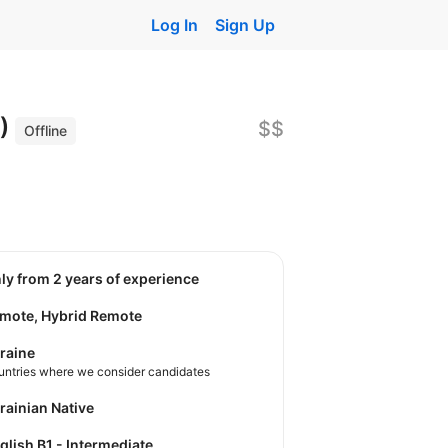
Log In
Sign Up
2)
$$
Offline
nly from 2 years of experience
mote, Hybrid Remote
raine
untries where we consider candidates
krainian Native
nglish B1 - Intermediate