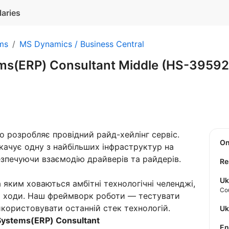
laries
ms
MS Dynamics / Business Central
ms(ERP) Consultant Middle (HS-3959
о розробляє провідний райд-хейлінг сервіс.
O
ачує одну з найбільших інфраструктур на
безпечуючи взаємодію драйверів та райдерів.
Re
Uk
 яким ховаються амбітні технологічні челенджі,
Co
ні ходи. Наш фреймворк роботи — тестувати
 використовувати останній стек технологій.
U
Systems(ERP) Consultant
E