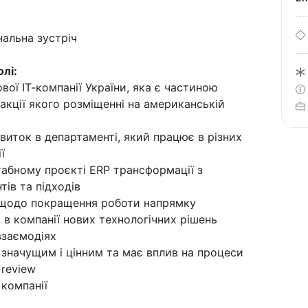
нальна зустріч
лі:
ої ІТ-компанії України, яка є частиною
акції якого розміщенні на американській
виток в департаменті, який працює в різних
ї
табному проєкті ERP трансформації з
ів та підходів
ив щодо покращення роботи напрямку
в компанії нових технологічних рішень
взаємодіях
є значущим і цінним та має вплив на процеси
 review
 компанії