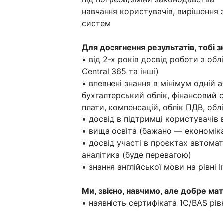
навчання користувачів, вирішення 
систем
Для досягнення результатів, тобі 
• від 2-х років досвід роботи з об
Central 365 та інші)
• впевнені знання в мінімум одній 
бухгалтерський облік, фінансовий о
плати, компенсацій, облік ПДВ, об
• досвід в підтримці користувачів
• вища освіта (бажано — економіка 
• досвід участі в проєктах автомат
аналітика (буде перевагою)
• знання англійської мови на рівні I
Ми, звісно, навчимо, але добре мат
• наявність сертифіката 1С/BAS рі