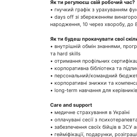
Як ти регулюєш свій робочий час?
• гнучкий графік з урахуванням фу
• days off зі збереженням винагоро
народження, 10 через хворобу, до 
Як ти будеш прокачувати свої скіл
• внутрішній обмін знаннями, прог
та hard skills
• отримання профільних сертифікац
• корпоративна бібліотека та підп
• персональний/командний бюджет
• корпоративні знижки та компенсац
• long-term навчання для керівникі
Care and support
• медичне страхування в Україні
• оплачувані сесії з психотерапевт
• забезпечення своїх бійців в ЗСУ
• гейміфікації, подарунки, розіграш