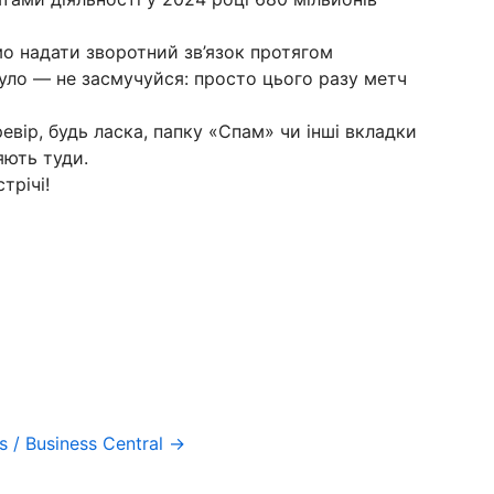
мо надати зворотний зв’язок протягом
 було — не засмучуйся: просто цього разу метч
евір, будь ласка, папку «Спам» чи інші вкладки
яють туди.
трічі!
 / Business Central →