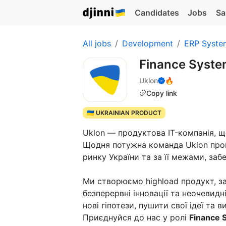
Candidates
Jobs
Sa
All jobs
Development
ERP Syste
Finance Syste
Uklon
🔥
Copy link
🇺🇦 UKRAINIAN PRODUCT
Uklon — продуктова IT-компанія, щ
Щодня потужна команда Uklon прок
ринку України та за її межами, за
Ми створюємо highload продукт, за
безперервні інновації та неочевид
нові гіпотези, пушити свої ідеї та
Приєднуйся до нас у ролі
Finance 