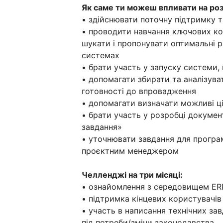
Як саме ти можеш впливати на роз
• здійснювати поточну підтримку т
• проводити навчання ключових ко
шукати і пропонувати оптимальні р
системах
• брати участь у запуску системи,
• допомагати збирати та аналізува
готовності до впровадження
• допомагати визначати можливі ці
• брати участь у розробці докумен
завдання»
• уточнювати завдання для програм
проєктним менеджером
Челленджі на три місяці:
• ознайомлення з середовищем ERP
• підтримка кінцевих користувачів 
• участь в написання технічних за
під потреби/зміни законодавства