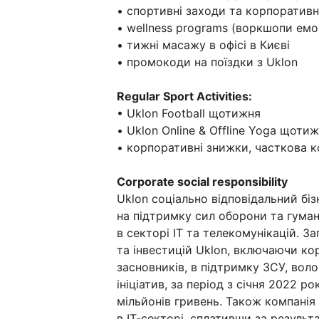
• спортивні заходи та корпоративні
• wellness programs (воркшопи емо
• тижні масажу в офісі в Києві
• промокоди на поїздки з Uklon
Regular Sport Activities:
• Uklon Football щотижня
• Uklon Online & Offline Yoga щоти
• корпоративні знижки, часткова 
Corporate social responsibility
Uklon соціально відповідальний біз
на підтримку сил оборони та гумані
в секторі ІТ та телекомунікацій. З
та інвестицій Uklon, включаючи кор
засновників, в підтримку ЗСУ, воло
ініціатив, за період з січня 2022 
мільйонів гривень. Також компанія
в ІТ-секторі, сплативши за результ