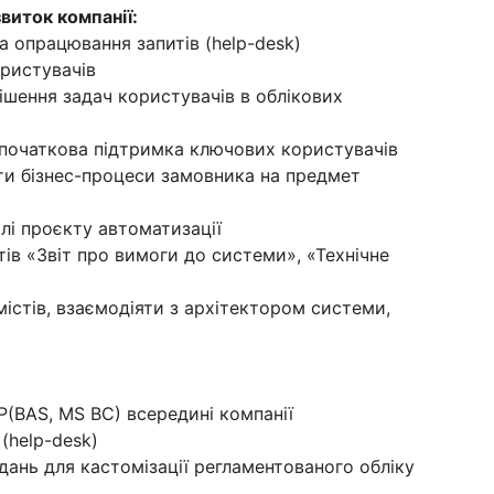
виток компанії:
а опрацювання запитів (help-desk)
ристувачів
ішення задач користувачів в облікових
 початкова підтримка ключових користувачів
ти бізнес-процеси замовника на предмет
лі проєкту автоматизації
тів «Звіт про вимоги до системи», «Технічне
істів, взаємодіяти з архітектором системи,
(BAS, MS BC) всередині компанії
(help-desk)
вдань для кастомізації регламентованого обліку