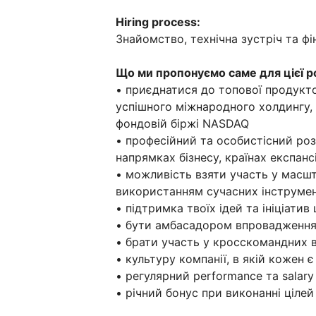
Hiring process:
Знайомство, технічна зустріч та фі
Що ми пропонуємо саме для цієї ро
• приєднатися до топової продуктов
успішного міжнародного холдингу, 
фондовій біржі NASDAQ
• професійний та особистісний роз
напрямках бізнесу, країнах експансі
• можливість взяти участь у масш
використанням сучасних інструмент
• підтримка твоїх ідей та ініціат
• бути амбасадором впровадження 
• брати участь у кросскомандних 
• культуру компанії, в якій кожен 
• регулярний performance та salary
• річний бонус при виконанні цілей