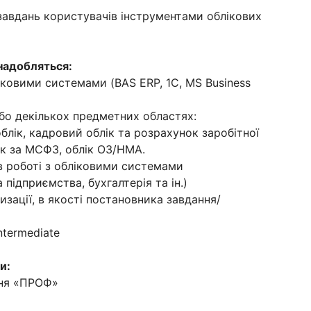
завдань користувачів інструментами облікових
знадобляться:
ліковими системами (BAS ERP, 1С, MS Business
або декількох предметних областях:
блік, кадровий облік та розрахунок заробітної
лік за МСФЗ, облік ОЗ/НМА.
 в роботі з обліковими системами
підприємства, бухгалтерія та ін.)
изації, в якості постановника завдання/
ntermediate
и:
вня «ПРОФ»