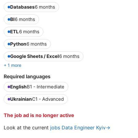
Databases
6 months
BI
6 months
ETL
6 months
Python
6 months
Google Sheets / Excel
6 months
+ 1 more
Required languages
English
B1 - Intermediate
Ukrainian
C1 - Advanced
The job ad is no longer active
Look at the current
jobs Data Engineer Kyiv→