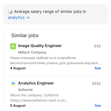
📊
Average salary range of similar jobs in
analytics →
Similar jobs
Image Quality Engineer
$$$
Miltech Company
Наша команда займається розробкою
високотехнологічних рішень для ураження ворожих
цілей. Ми створюємо повноцінні продукти - від ідеї
4 August
See
до серійного...
Analytics Engineer
$$$$
Softermii
About the company: Softermii
(https://www.softermii.com/) is an
outsourcing/outstaffing company with more than 11
5 August
See
years of experience in web and mobile...