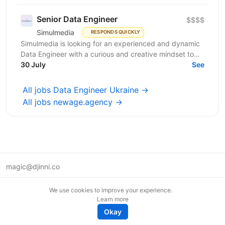
Senior Data Engineer
$$$$
Simulmedia
RESPONDS QUICKLY
Simulmedia is looking for an experienced and dynamic
Data Engineer with a curious and creative mindset to
join our Data Services team. The ideal candidate...
30 July
See
All jobs Data Engineer Ukraine →
All jobs newage.agency →
magic@djinni.co
Terms of Use
We use cookies to improve your experience.
Suggest an idea
Learn more
Remote tech jobs in Europe
Okay