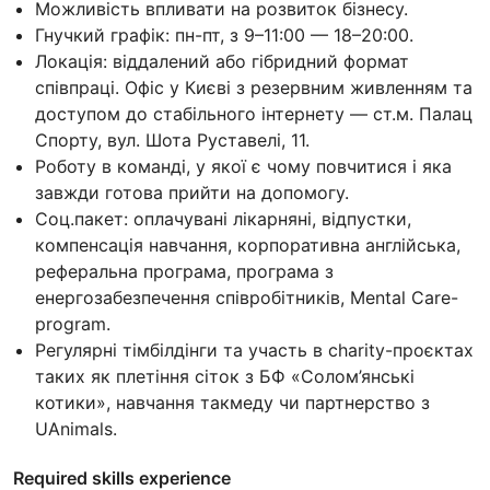
Можливість впливати на розвиток бізнесу.
Гнучкий графік: пн-пт, з 9–11:00 — 18–20:00.
Локація: віддалений або гібридний формат
співпраці. Офіс у Києві з резервним живленням та
доступом до стабільного інтернету — ст.м. Палац
Спорту, вул. Шота Руставелі, 11.
Роботу в команді, у якої є чому повчитися і яка
завжди готова прийти на допомогу.
Соц.пакет: оплачувані лікарняні, відпустки,
компенсація навчання, корпоративна англійська,
реферальна програма, програма з
енергозабезпечення співробітників, Mental Care-
program.
Регулярні тімбілдінги та участь в charity-проєктах
таких як плетіння сіток з БФ «Солом’янські
котики», навчання такмеду чи партнерство з
UAnimals.
Required skills experience