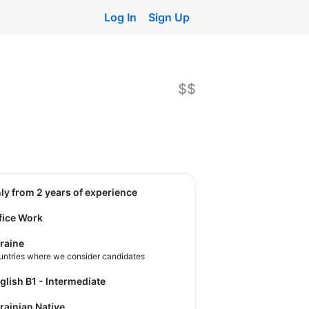
Log In
Sign Up
$$
nly from 2 years of experience
fice Work
raine
untries where we consider candidates
nglish B1 - Intermediate
krainian Native