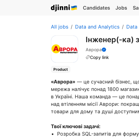
Candidates
Jobs
Sa
All jobs
Data and Analytics
Data
Інженер(-ка) з
Аврора
Copy link
Product
«Аврора»
— це сучасний бізнес, що
мережа налічує понад 1800 магазині
в Україні. Наша команда — це пона
над втіленням місії Аврори: покр
товари для дому та душі доступни
Твої ключові задачі:
Розробка SQL-запитів для форму