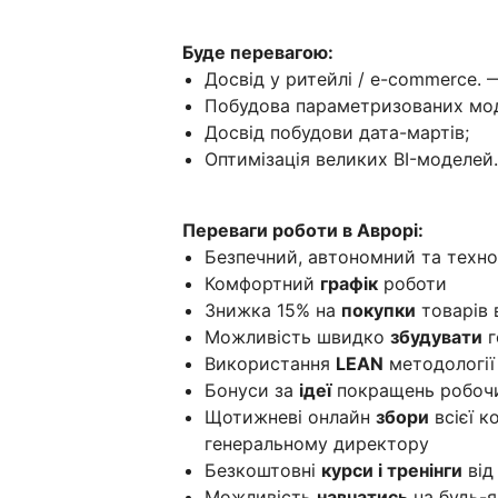
Буде перевагою:
Досвід у ритейлі / e-commerce. 
Побудова параметризованих мо
Досвід побудови дата-мартів;
Оптимізація великих BI-моделей.
Переваги роботи в Аврорі:
Безпечний, автономний та техн
Комфортний
графік
роботи
Знижка 15% на
покупки
товарів 
Можливість швидко
збудувати
г
Використання
LEAN
методології
Бонуси за
ідеї
покращень робочи
Щотижневі онлайн
збори
всієї к
генеральному директору
Безкоштовні
курси і тренінги
від
Можливість
навчатись
на будь-я