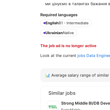
ми цінуємо в талантах бажання 
Required languages
English
B1 - Intermediate
Ukrainian
Native
The job ad is no longer active
Look at the current
jobs Data Engine
📊
Average salary range of similar 
Similar jobs
Strong Middle BI/DB Deve
EveryMatrix