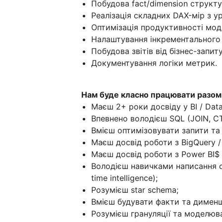
Побудова fact/dimension структур
Реалізація складних DAX-мір з у
Оптимізація продуктивності мод
Налаштування інкрементального
Побудова звітів від бізнес-запи
Документування логіки метрик.
Нам буде класно працювати разом,
Маєш 2+ роки досвіду у BI / Data 
Впевнено володієш SQL (JOIN, CT
Вмієш оптимізовувати запити та
Маєш досвід роботи з BigQuery /
Маєш досвід роботи з Power BI$
Володієш навичками написання 
time intelligence);
Розумієш star schema;
Вмієш будувати факти та димен
Розумієш грануляції та моделюва