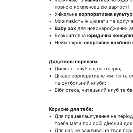
повною компенсацією вартості
Унікальна
корпоративна культур
Можливість ініціювати та долуч
Baby box
для новонароджених а
Безкоштовна
юридична консульт
Неймовірне
спортивне ком’юніті
Додаткові переваги:
Дисконт-клуб від партнерів;
Цікаве корпоративне життя та со
та футбольний клуби;
Бібліотека, читацький клуб та ба
Корисне для тебе:
Для працевлаштування на період 
треба мати при собі дійсний док
Для нас не важливо це твоя пер