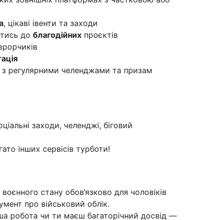
а
, цікаві івенти та заходи
атись до
благодійних
проєктів
врорчиків
ація
з регулярними челенджами та призам
ціальні заходи, челенджі, біговий
гато інших сервісів турботи!
воєнного стану обов’язково для чоловіків
умент про військовий облік.
ша робота чи ти маєш багаторічний досвід —