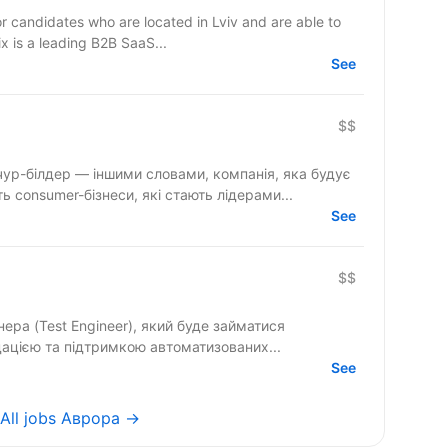
 candidates who are located in Lviv and are able to
: EveryMatrix is a leading B2B SaaS...
See
$$
ур-білдер — іншими словами, компанія, яка будує
 consumer-бізнеси, які стають лідерами...
See
$$
ера (Test Engineer), який буде займатися
дацією та підтримкою автоматизованих...
See
All jobs Аврора →