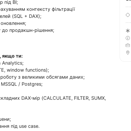
 під BI;
рахуванням контексту фільтрації
елей (SQL + DAX);
 оновлення;
ту до продакшн-рішення;
 якщо ти:
Analytics;
E, window functions);
 роботу з великими обсягами даних;
 MSSQL / Postgres;
складних DAX-мір (CALCULATE, FILTER, SUMX,
шени;
ння під use case.