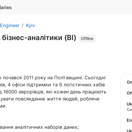
laries
 Engineer
Kyiv
 бізнес-аналітики (BI)
Offline
 почався 2011 року на Полтавщині. Сьогодні
O
в, 4 офіси підтримки та 6 логістичних хабів
д 16000 аврорівців, які кожен день працюють
Of
ащувати повсякденне життя людей, роблячи
Uk
ми.
Co
E
вання аналітичних наборів даних;
U