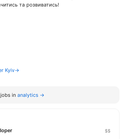
вчитись та розвиватись!
er Kyiv→
jobs in
analytics →
loper
$$