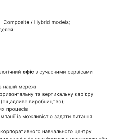
— Composite / Hybrid models;
делей;
ологічний
офіс
з сучасними сервісами
в нашій мережі
оризонтальну та вертикальну кар'єру
 (ощадливе виробництво);
х процесів
омпанії із можливістю задати питання
 корпоративного навчального центру
ких зовнішніх платформах з частковою або