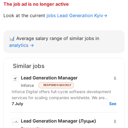
The job ad is no longer active
Look at the current
jobs Lead Generation Kyiv→
📊
Average salary range of similar jobs in
analytics →
Similar jobs
Lead Generation Manager
$
Inforce
RESPONDS QUICKLY
Inforce Digital offers full-cycle software development
services for scaling companies worldwide. We are
expanding and seeking a proactive Sales...
7 July
See
Lead Generation Manager (Луцьк)
$