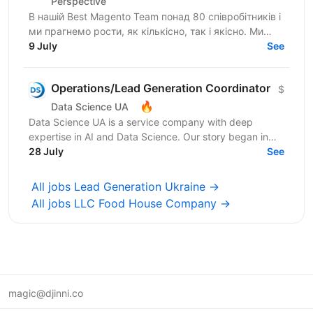
Perspective
В нашій Best Magento Team понад 80 співробітників і
ми прагнемо рости, як кількісно, так і якісно. Ми
націлені на пошук enterprise клієнтів в Європі та...
9 July
See
Operations/Lead Generation Coordinator
$
🔥
Data Science UA
Data Science UA is a service company with deep
expertise in AI and Data Science. Our story began in
2016 with the first Data Science UA Conference in
28 July
See
Kyiv,...
All jobs Lead Generation Ukraine →
All jobs LLC Food House Company →
magic@djinni.co