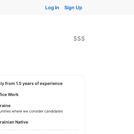
Log In
Sign Up
$$$
nly from 1.5 years of experience
fice Work
raine
untries where we consider candidates
krainian Native