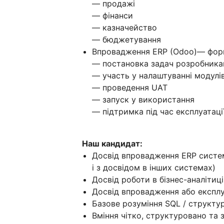
— продажі
— фінанси
— казначейство
— бюджетування
Впровадження ERP (Odoo)— фор
— постановка задач розробник
— участь у налаштуванні модулі
— проведення UAT
— запуск у використання
— підтримка під час експлуатаці
Наш кандидат:
Досвід впровадження ERP систе
і з досвідом в інших системах)
Досвід роботи в бізнес-аналітиці
Досвід впровадження або експлу
Базове розуміння SQL / структу
Вміння чітко, структуровано та