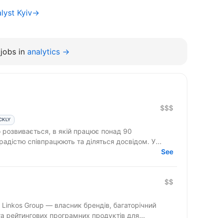
alyst Kyiv→
jobs in
analytics →
$$$
CKLY
о розвивається, в якій працює понад 90
з радістю співпрацюють та діляться досвідом. У...
See
$$
 Linkos Group — власник брендів, багаторічний
та рейтингових програмних продуктів для...