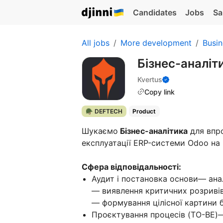
Candidates
Jobs
Sa
All jobs
More development
Busin
Бізнес-аналіт
Kvertus
Copy link
🪖 DEFTECH
Product
Шукаємо
Бізнес-аналітика
для впр
експлуатації ERP-системи Odoo на
Сфера відповідальності:
Аудит і постановка основи— анал
— виявлення критичних розривів 
— формування цілісної картини б
Проєктування процесів (TO-BE)—