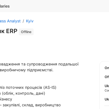
laries
ess Analyst
Kyiv
ик ERP
Offline
овадження та супроводження подальшої
O
 виробничому підприємстві.
Of
Uk
із поточних процесів (AS-IS)
Co
(облік, контроль, дані)
ізнесу
U
 закупівлі, склад, виробництво