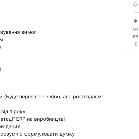
мування вимог
ам
в
ї
м (Буде перевагою Odoo, але розглядаємо
 від 1 року
атації ERP на виробництві
ри даних
 зрозуміло формулювати думку