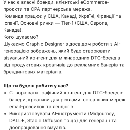
У нас є власні бренди, клієнтські eCommerce-
проєкти та CPA-партнерська мережа.
Команда працює у США, Канаді, Україні, Франції та
Іспанії. Основні ринки — Tier-1 (США, Європа,
Канада).
Кого шукаємо?
Шукаємо Graphic Designer з досвідом роботи з AI-
генерацією зображень, який буде створювати
візуальний контент для міжнародних DTC-брендів —
від продуктових креативів до рекламних банерів та
брендингових матеріалів.
Що ти будеш робити у нас?
Створювати графічний контент для DTC-брендів:
банери, креативи для реклами, соціальних мереж,
email-розсилок та лендінгів.
Використовувати AI-інструменти (Midjourney,
DALL·E, Stable Diffusion тощо) для генерації та
доопрацювання візуалів.