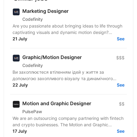
Marketing Designer
Codefinity
Are you passionate about bringing ideas to life through
captivating visuals and dynamic motion design?
Codefinity, a leading online learning platform, is...
21 July
See
Graphic/Motion Designer
$$$
Codefinity
Ви захоплюєтеся втіленням ідей у життя за
допомогою захопливого візуалу та динамічного
моушн-дизайну? Codefinity, провідна платформа для
22 July
See
онлайн-навчання,...
Motion and Graphic Designer
$$
PulsePaw
We are an outsourcing company partnering with fintech
and crypto businesses. The Motion and Graphic
Designer role is part of a client ecosystem project...
17 July
See