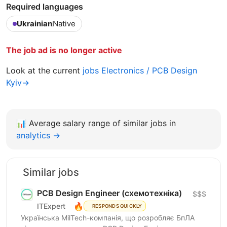
Required languages
Ukrainian
Native
The job ad is no longer active
Look at the current
jobs Electronics / PCB Design
Kyiv→
📊
Average salary range of similar jobs in
analytics →
Similar jobs
PCB Design Engineer (схемотехніка)
$$$
🔥
ITExpert
RESPONDS QUICKLY
Українська MilTech-компанія, що розробляє БпЛА