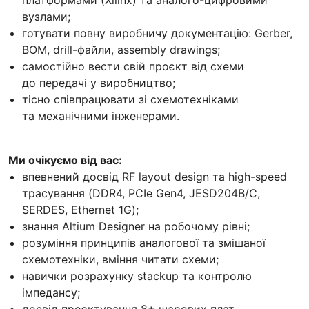
вузлами;
готувати повну виробничу документацію: Gerber,
BOM, drill-файли, assembly drawings;
самостійно вести свій проєкт від схеми
до передачі у виробництво;
тісно співпрацювати зі схемотехніками
та механічними інженерами.
Ми очікуємо від вас:
впевнений досвід RF layout design та high-speed
трасування (DDR4, PCIe Gen4, JESD204B/C,
SERDES, Ethernet 1G);
знання Altium Designer на робочому рівні;
розуміння принципів аналогової та змішаної
схемотехніки, вміння читати схеми;
навички розрахунку stackup та контролю
імпедансу;
досвід проєктування 8+ шарових плат