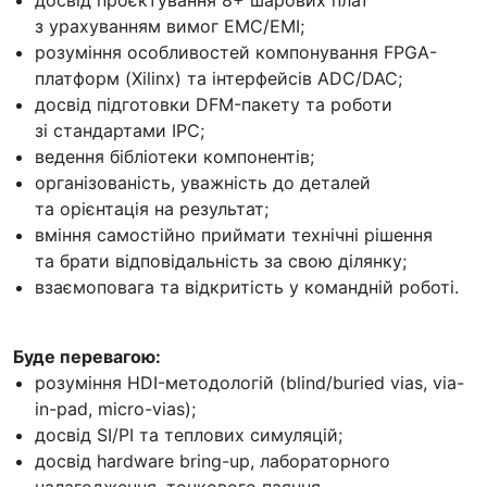
з урахуванням вимог EMC/EMI;
розуміння особливостей компонування FPGA-
платформ (Xilinx) та інтерфейсів ADC/DAC;
досвід підготовки DFM-пакету та роботи
зі стандартами IPC;
ведення бібліотеки компонентів;
організованість, уважність до деталей
та орієнтація на результат;
вміння самостійно приймати технічні рішення
та брати відповідальність за свою ділянку;
взаємоповага та відкритість у командній роботі.
Буде перевагою:
розуміння HDI-методологій (blind/buried vias, via-
in-pad, micro-vias);
досвід SI/PI та теплових симуляцій;
досвід hardware bring-up, лабораторного
налагодження, точкового паяння.