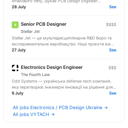
літакового типу, шукає PCB Design Engineer
(схемотехніка). Компанія запускає власну лінію
28 July
See
виробництва...
Senior PCB Designer
$$$$
Stellar Jet
Stellar Jet — це мультидисциплінарне R&D бюро та
експериментальне виробництво. Наші проєкти вже
довели свою ефективність, і ми продовжуємо
27 July
See
активну роботу...
Electronics Design Engineer
$$$
The Fourth Law
Odd Systems — українська defense-tech компанія,
яка перетворює інженерні інновації на рішення для
захисту держави. Наша місія — створювати зброю...
9 July
See
All jobs Electronics / PCB Design Ukraine →
All jobs VYTACH →