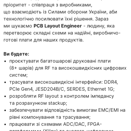
пріоритет - співпраця з виробниками,
що взаємодіють із Силами оборони України, аби
технологічно посилювати їхні рішення. Зараз
ми шукаємо
PCB Layout Engineer
- людину, яка
перетворює складні схеми на надійні, виробничо-
готові плати для наших продуктів.
Ви будете:
проєктувати багатошарові друковані плати
(8+ шарів) для RF та високошвидкісних цифрових
систем;
трасувати високошвидкісні інтерфейси: DDR4,
PCIe Gen4, JESD204B/C, SERDES, Ethernet 1G;
розробляти RF layout з контролем імпедансу
та розрахунком stackup;
забезпечувати відповідність вимогам EMC/EMI на
рівні компонування та трасування;
працювати зі схемами ADC/DAC, FPGA-
платформами (Xilinx) та аналого-цифровими