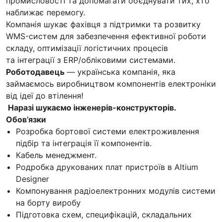
промисловості та допомагати об’єднувати тих, хто
наближає перемогу.
Компанія шукає фахівця з підтримки та розвитку
WMS-систем для забезпечення ефективної роботи
складу, оптимізації логістичних процесів
та інтеграції з ERP/обліковими системами.
Роботодавець
— українська компанія, яка
займаємось виробництвом компонентів електроніки
від ідеї до втілення!
Наразі шукаємо інженерів-конструкторів.
Обов’язки
Розробка бортової системи електроживлення
підбір та інтеграція її компонентів.
Кабель менеджмент.
Родробка друкованих плат пристроїв в Altium
Designer
Компонування радіоелектронних модулів системи
на борту виробу
Підготовка схем, специфікацій, складальних