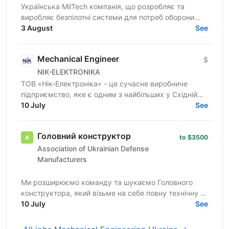
Українська MilTech компанія, що розробляє та
виробляє безпілотні системи для потреб оборони
шукає інженера - технолога. Вимоги: Досвід роботи
3 August
See
з системами...
Mechanical Engineer
$
NIK-ELEKTRONIKA
ТОВ «Нік-Електроніка» - це сучасне виробниче
підприємство, яке є одним з найбільших у Східній
Європі та спеціалізується на розробці та серійному
10 July
See
виробництві...
Головний конструктор
to $3500
Association of Ukrainian Defense
Manufacturers
Ми розширюємо команду та шукаємо Головного
конструктора, який візьме на себе повну технічну та
управлінську відповідальність за напрям розробки
10 July
See
компонентів...