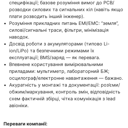
специфікації; базове розуміння вимог до PCB/
розводки силових та сигнальних кіл (навіть якщо
плати розводить інший інженер).
Розуміння прикладних питань EMI/EMC: “земля”,
силові/сигнальні траси, фільтри, мінімізація
наводок.
Досвід роботи з акумуляторами (типово Li-
ion/LiPo) та безпечними режимами їх
експлуатації; BMS/заряд — як перевага.
Впевнене користування вимірювальними
приладами: мультиметр, лабораторний БЖ;
осцилограф/електронне навантаження — бажано.
Акуратність у монтажі та документації: роз’єми/
обжим/маркування, контроль змін, відповідність
схем фактичній збірці, чітка комунікація з lead
авіоніки.
Переваги компанії: