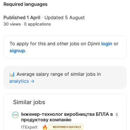
Required languages
Published 1 April
·
Updated 5 August
30 views
·
0 applications
To apply for this and other jobs on Djinni
login
or
signup
.
📊
Average salary range of similar jobs in
analytics →
Similar jobs
Інженер‑технолог виробництва БПЛА в
$
продуктову компанію
🔥
ITExpert
RESPONDS QUICKLY