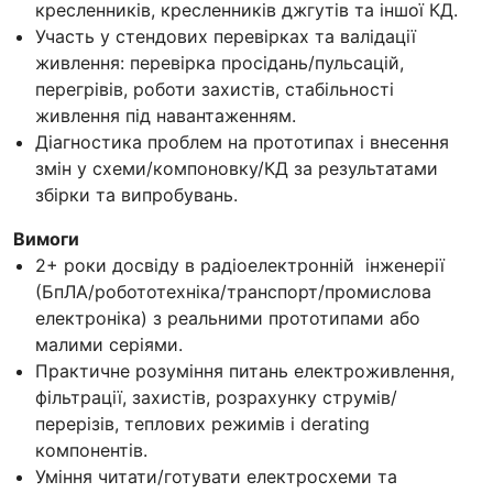
кресленників, кресленників джгутів та іншої КД.
Участь у стендових перевірках та валідації
живлення: перевірка просідань/пульсацій,
перегрівів, роботи захистів, стабільності
живлення під навантаженням.
Діагностика проблем на прототипах і внесення
змін у схеми/компоновку/КД за результатами
збірки та випробувань.
Вимоги
2+ роки досвіду в радіоелектронній інженерії
(БпЛА/робототехніка/транспорт/промислова
електроніка) з реальними прототипами або
малими серіями.
Практичне розуміння питань електроживлення,
фільтрації, захистів, розрахунку струмів/
перерізів, теплових режимів і derating
компонентів.
Уміння читати/готувати електросхеми та