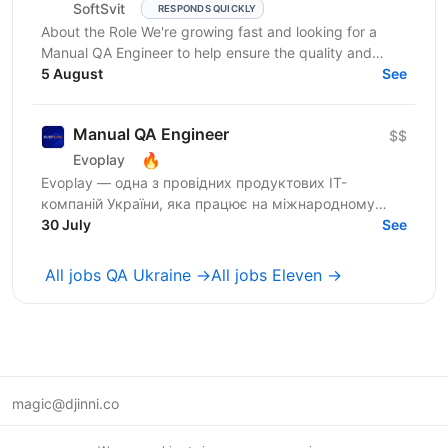
SoftSvit
RESPONDS QUICKLY
About the Role We're growing fast and looking for a
Manual QA Engineer to help ensure the quality and
stability of our frontend project. You will work...
5 August
See
Manual QA Engineer
$$
🔥
Evoplay
Evoplay — одна з провідних продуктових IT-
компаній України, яка працює на міжнародному
ринку та створює комплексні B2B-рішення для
30 July
See
індустрії онлайн-ігор....
All jobs QA Ukraine →
All jobs Eleven →
magic@djinni.co
Terms of Use