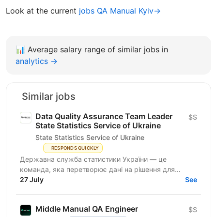
Look at the current
jobs QA Manual Kyiv→
📊
Average salary range of similar jobs in
analytics →
Similar jobs
Data Quality Assurance Team Leader
$$
State Statistics Service of Ukraine
State Statistics Service of Ukraine
RESPONDS QUICKLY
Державна служба статистики України — це
команда, яка перетворює дані на рішення для
розвитку країни. Ми перебуваємо у процесі
27 July
See
цифрової трансформації:...
Middle Manual QA Engineer
$$