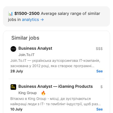
📊
$1500-2500
Average salary range of similar
jobs in
analytics →
Similar jobs
Business Analyst
$$$
Join.To.IT
Join.To.IT — українська аутсорсингова IT-компанія,
заснована у 2012 році, яка створює програмні
28 July
рішення для бізнесів із різних сфер. Ми не просто...
See
Business Analyst — iGaming Products
$
🔥
King Group
Вітаємо в King Group - місці, де зустрічаються
найкращі люди з IT- та гемблінг-індустрії, щоб разом
робити дивовижні речі. Ми оперуємо численними
10 July
See