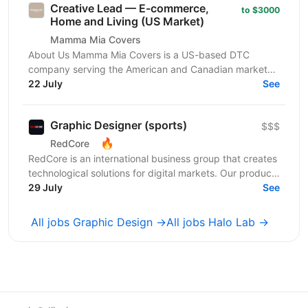
Creative Lead — E-commerce,
to $3000
Home and Living (US Market)
Mamma Mia Covers
About Us Mamma Mia Covers is a US-based DTC
company serving the American and Canadian markets,
and the exclusive distributor of the Italian brand
22 July
See
PAULATO by...
Graphic Designer (sports)
$$$
🔥
RedCore
RedCore is an international business group that creates
technological solutions for digital markets. Our products
and services cover fintech, marketing,...
29 July
See
All jobs Graphic Design →
All jobs Halo Lab →