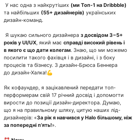
У нас одна з найкрутіших
(ми Топ-1 на Dribbble)
та найбільших
(55+ дизайнерів)
українських
дизайн-команд.
Я шукаю сильного дизайнера
з досвідом 3−5+
років у UI/UX
, який має
справді високий рівень і
в якого є що дати колегам
. Знаю, що ми можемо
посилити такого фахівця і в дизайні, і з боку
процесів та бізнесу. З дизайн-Брюса Беннера
до дизайн-Халка!💪
Як кофаундер, я зацікавлений передати топ-
перформерам свій 17 річний досвід і допомогти
вирости до позиції дизайн-директора. Думаю,
що я на правильному шляху, цитую наших лід-
дизайнерів: «
За рік я навчився у Halo більшому, ніж
за попередні п’ять!
».