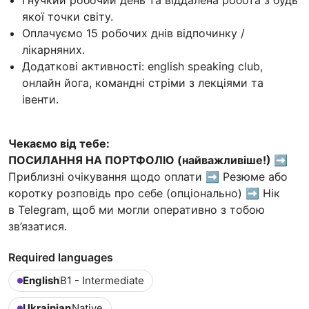
Гнучкий робочий день та віддалена робота з будь
якої точки світу.
Оплачуємо 15 робочих днів відпочинку /
лікарняних.
Додаткові активності: english speaking club,
онлайн йога, командні стріми з лекціями та
івенти.
Чекаємо від тебе:
ПОСИЛАННЯ НА ПОРТФОЛІО (найважливіше!)
➡️
Приблизні очікування щодо оплати ➡️ Резюме або
коротку розповідь про себе (опціонально) ➡️ Нік
в Telegram, щоб ми могли оперативно з тобою
зв’язатися.
Required languages
English
B1 - Intermediate
Ukrainian
Native