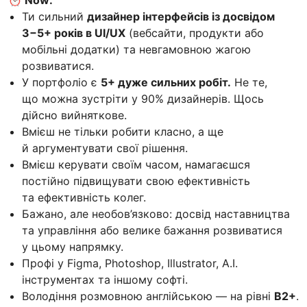
⏰ Now:
Ти сильний
дизайнер інтерфейсів із досвідом
3−5+ років в UI/UX
(вебсайти, продукти або
мобільні додатки) та невгамовною жагою
розвиватися.
У портфоліо є
5+ дуже сильних робіт.
Не те,
що можна зустріти у 90% дизайнерів. Щось
дійсно вийняткове.
Вмієш не тільки робити класно, а ще
й аргументувати свої рішення.
Вмієш керувати своїм часом, намагаєшся
постійно підвищувати свою ефективність
та ефективність колег.
Бажано, але необов’язково: досвід наставництва
та управління або велике бажання розвиватися
у цьому напрямку.
Профі у Figma, Photoshop, Illustrator, A.I.
інструментах та іншому софті.
Володіння розмовною англійською — на рівні
В2+
.