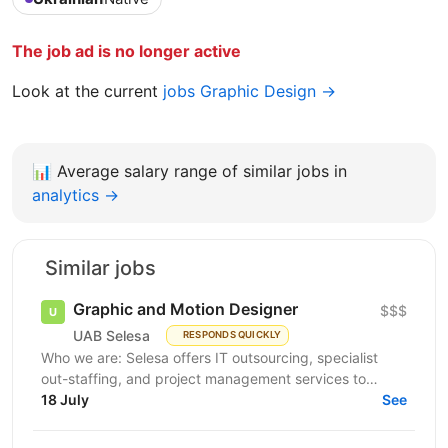
The job ad is no longer active
Look at the current
jobs Graphic Design →
📊
Average salary range of similar jobs in
analytics →
Similar jobs
Graphic and Motion Designer
$$$
UAB Selesa
RESPONDS QUICKLY
Who we are: Selesa offers IT outsourcing, specialist
out-staffing, and project management services to
enhance business operations. We focus on providing...
18 July
See