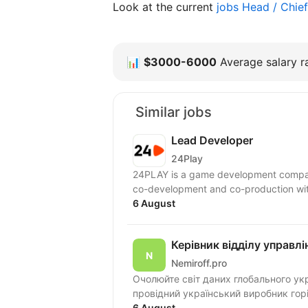
Look at the current
jobs Head / Chie
📊
$3000-6000
Average salary ra
Similar jobs
Lead Developer
24Play
24PLAY is a game development compan
6 August
Керівник відділу управлі
Nemiroff.pro
Очолюйте світ даних глобального українсь
провідний український виробник горіл
6 August