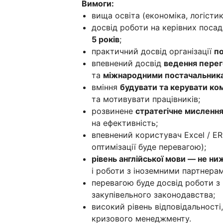
Вимоги:
вища освіта (економіка, логісти
досвід роботи на керівних посад
5 років
;
практичний досвід організації
по
впевнений досвід
ведення перег
та
міжнародними постачальник
вміння
будувати та керувати к
та мотивувати працівників;
розвинене
стратегічне мисленн
на ефективність;
впевнений користувач Excel / E
оптимізації буде перевагою);
рівень англійської мови — не ни
і роботи з іноземними партнерам
перевагою буде досвід роботи з
закупівельного законодавства;
високий рівень відповідальності,
кризового менеджменту.