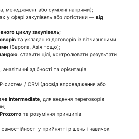
ка, менеджмент або суміжні напрями);
ах у сфері закупівель або логістики —
від
вного циклу закупівель
;
оворів
та укладання договорів із вітчизняними
ами
(Європа, Азія тощо);
омандою
, ставити цілі, контролювати результати
я
, аналітичні здібності та орієнтація
RP-систем / CRM (досвід впровадження або
жче Intermediate
, для ведення переговорів
и;
Prozorro
та розуміння принципів
 самостійності у прийнятті рішень і навичок