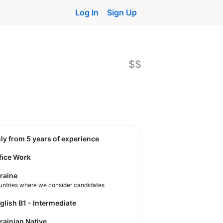
Log In
Sign Up
$$
nly from 5 years of experience
fice Work
raine
untries where we consider candidates
nglish B1 - Intermediate
krainian Native