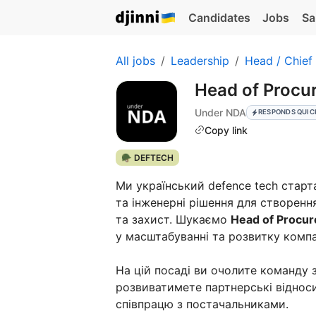
Candidates
Jobs
Sa
All jobs
Leadership
Head / Chief
Head of Proc
Under NDA
RESPONDS QUIC
Copy link
🪖 DEFTECH
Ми український defence tech старта
та інженерні рішення для створенн
та захист. Шукаємо
Head of Procu
у масштабуванні та розвитку компа
На цій посаді ви очолите команду 
розвиватимете партнерські відносин
співпрацю з постачальниками.