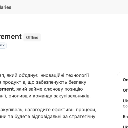
laries
urement
Offline
KLY
п, який об’єднує інноваційні технології
O
я продуктів, що забезпечують безпеку
rement
, який займе ключову позицію
Of
нії, очоливши команду закупівельників.
Uk
Co
закупівель, налагодите ефективні процеси,
и та будете відповідальні за стратегічну
E
U