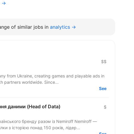
f →
nge of similar jobs in
analytics →
$$
y from Ukraine, creating games and playable ads in
co-development and co-production with partners worldwide. Since...
See
ння даними (Head of Data)
$
кого бренду разом із Nemiroff Nemiroff —
ки з історією понад 150 років, лідер...
See