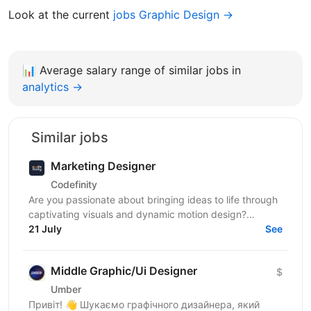
Look at the current
jobs Graphic Design →
📊
Average salary range of similar jobs in
analytics →
Similar jobs
Marketing Designer
Codefinity
Are you passionate about bringing ideas to life through
captivating visuals and dynamic motion design?
Codefinity, a leading online learning platform, is...
21 July
See
Middle Graphic/Ui Designer
$
Umber
Привіт! 👋 Шукаємо графічного дизайнера, який