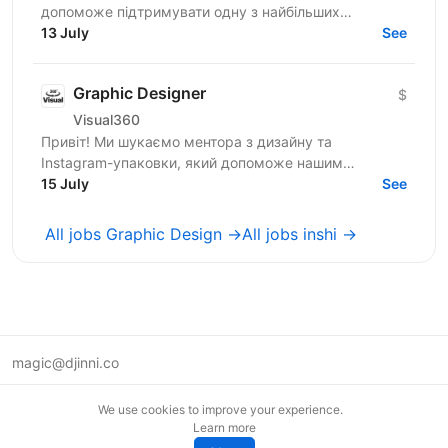
допоможе підтримувати одну з найбільших
фінансових медіаплатформ США (у стилі Bloomberg).
13 July
See
Про роль: Спочатку...
Graphic Designer
$
Visual360
Привіт! Ми шукаємо ментора з дизайну та
Instagram-упаковки, який допоможе нашим
студентам опанувати інструменти, зрозуміти суть
15 July
See
візуальної комунікації й...
All jobs Graphic Design →
All jobs inshi →
magic@djinni.co
Terms of Use
We use cookies to improve your experience.
Suggest an idea
Learn more