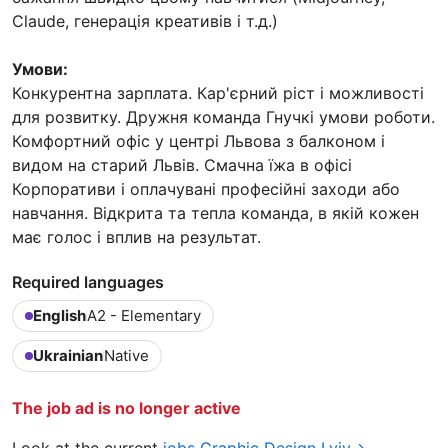
Claude, генерація креативів і т.д.)
Умови:
Конкурентна зарплата. Кар'єрний ріст і можливості
для розвитку. Дружня команда Гнучкі умови роботи.
Комфортний офіс у центрі Львова з балконом і
видом на старий Львів. Смачна їжа в офісі
Корпоративи і оплачувані професійні заходи або
навчання. Відкрита та тепла команда, в якій кожен
має голос і вплив на результат.
Required languages
English
A2 - Elementary
Ukrainian
Native
The job ad is no longer active
Look at the current
jobs Graphic Design Lviv→