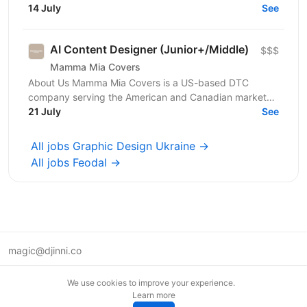
Нашими продуктами щодня користуються мільйони
14 July
See
людей, а дизайн...
AI Content Designer (Junior+/Middle)
$$$
Mamma Mia Covers
About Us Mamma Mia Covers is a US-based DTC
company serving the American and Canadian markets,
and the exclusive distributor of the Italian brand
21 July
See
PAULATO by...
All jobs Graphic Design Ukraine →
All jobs Feodal →
magic@djinni.co
Terms of Use
We use cookies to improve your experience.
Suggest an idea
Learn more