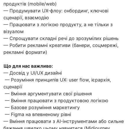
продуктів (mobile/web)
— Продумувати UX-флоу: онбординг, ключові
сценарії, взаємодію
— Працювати з логікою продукту, а не тільки з
візуалом
— Спрощувати складні речі до зрозумілих рішень
— Робити рекламні креативи (банери, соцмережі,
рекламні формати)
Що для нас важливо:
— Досвід у UI/UX дизайні
— Розуміння принципів UX: user flow, ієрархія,
сценарії
— Вміння аргументувати свої рішення
— Вміння працювати з продуктовою логікою
— Базове розуміння маркетингу
— Figma на впевненому рівні
— Вміння працювати з AI-інструментами або сильне
бажання швидко цьому навчитися (Midjourney,