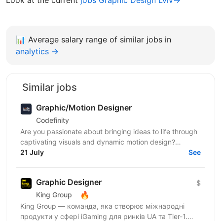
📊
Average salary range of similar jobs in
analytics →
Similar jobs
Graphic/Motion Designer
Codefinity
Are you passionate about bringing ideas to life through
captivating visuals and dynamic motion design?
Codefinity, a leading online learning platform, is...
21 July
See
Graphic Designer
$
🔥
King Group
King Group — команда, яка створює міжнародні
продукти у сфері iGaming для ринків UA та Tier-1.