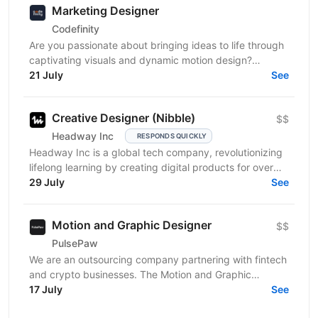
Marketing Designer
Codefinity
Are you passionate about bringing ideas to life through
captivating visuals and dynamic motion design?
Codefinity, a leading online learning platform, is...
21 July
See
Creative Designer (Nibble)
$$
Headway Inc
RESPONDS QUICKLY
Headway Inc is a global tech company, revolutionizing
lifelong learning by creating digital products for over
150 million users worldwide. Our mission is to...
29 July
See
Motion and Graphic Designer
$$
PulsePaw
We are an outsourcing company partnering with fintech
and crypto businesses. The Motion and Graphic
Designer role is part of a client ecosystem project...
17 July
See