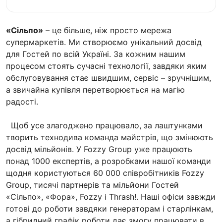
«Сільпо»
– це більше, ніж просто мережа
супермаркетів. Ми створюємо унікальний досвід
для Гостей по всій Україні. За кожним нашим
процесом стоять сучасні технології, завдяки яким
обслуговування стає швидшим, сервіс – зручнішим,
а звичайна купівля перетворюється на магію
радості.
Щоб усе злагоджено працювало, за лаштунками
творить технодива команда майстрів, що змінюють
досвід мільйонів. У Fozzy Group уже працюють
понад 1000 експертів, а розробками нашої команди
щодня користуються 60 000 співробітників Fozzy
Group, тисячі партнерів та мільйони Гостей
«Сільпо», «Фора», Fozzy і Thrash!. Наші офіси завжди
готові до роботи завдяки генераторам і старлінкам,
а гібридний графік роботи дає змогу працювати в