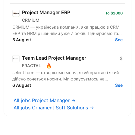
Office...
Project Manager ERP
to $2000
CRMiUM
CRMiUM — українська компанія, яка працює з CRM,
ERP та HRM рішеннями уже 7 років. Підбираємо та
впроваджуємо оптимальну систему під бізнес
5 August
See
процеси клієнта....
Team Lead Project Manager
$
🔥
FRACTAL
select form — створюємо мерч, який вражає і який
дійсно хочеться носити. Ми фокусуємось на
креативному підході до дизайну брендування та
6 August
See
якості кожного...
All jobs Project Manager →
All jobs Ornament Soft Solutions →