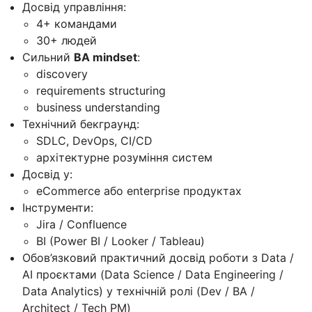
Досвід управління:
4+ командами
30+ людей
Сильний
BA mindset
:
discovery
requirements structuring
business understanding
Технічний бекграунд:
SDLC, DevOps, CI/CD
архітектурне розуміння систем
Досвід у:
eCommerce або enterprise продуктах
Інструменти:
Jira / Confluence
BI (Power BI / Looker / Tableau)
Обов’язковий практичний досвід роботи з Data /
AI проєктами (Data Science / Data Engineering /
Data Analytics) у технічній ролі (Dev / BA /
Architect / Tech PM)