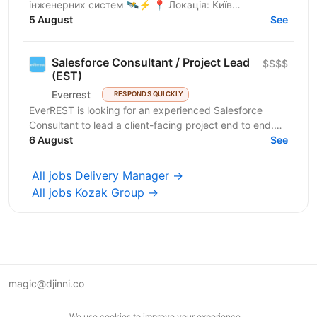
інженерних систем 🛰⚡ 📍 Локація: Київ
(комфортний офіс) 🛰 Продукт: інноваційні Radar
5 August
See
Systems / радіолокаційні...
Salesforce Consultant / Project Lead
$$$$
(EST)
Everrest
RESPONDS QUICKLY
EverREST is looking for an experienced Salesforce
Consultant to lead a client-facing project end to end.
You will own delivery, discovery, and...
6 August
See
All jobs Delivery Manager →
All jobs Kozak Group →
magic@djinni.co
Terms of Use
We use cookies to improve your experience.