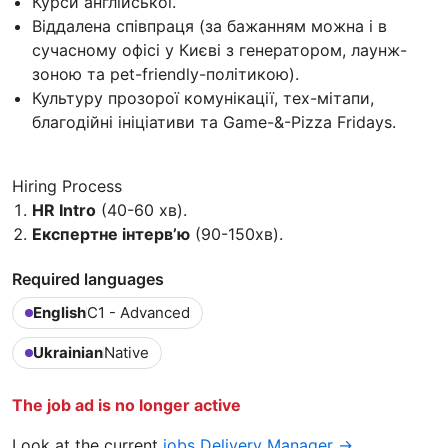
Курси англійської.
Віддалена співпраця (за бажанням можна і в
сучасному офісі у Києві з генератором, лаунж-
зоною та pet-friendly-політикою).
Культуру прозорої комунікації, тех-мітапи,
благодійні ініціативи та Game-&-Pizza Fridays.
Hiring Process
HR Intro
(40-60 хв).
Експертне інтерв’ю
(90-150хв).
Required languages
English
C1 - Advanced
Ukrainian
Native
The job ad is no longer active
Look at the current
jobs Delivery Manager →