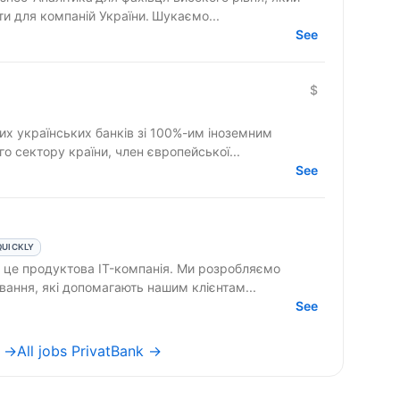
и для компаній України. Шукаємо...
See
$
их українських банків зі 100%-им іноземним
о сектору країни, член європейської...
See
QUICKLY
вання, які допомагають нашим клієнтам...
See
e →
All jobs PrivatBank →