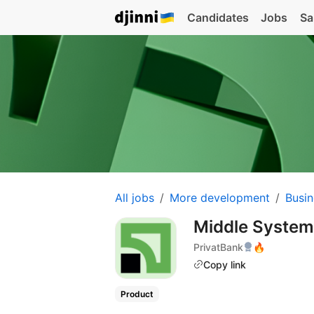
Candidates
Jobs
Sa
All jobs
More development
Busin
Middle System
PrivatBank
🔥
Copy link
Product