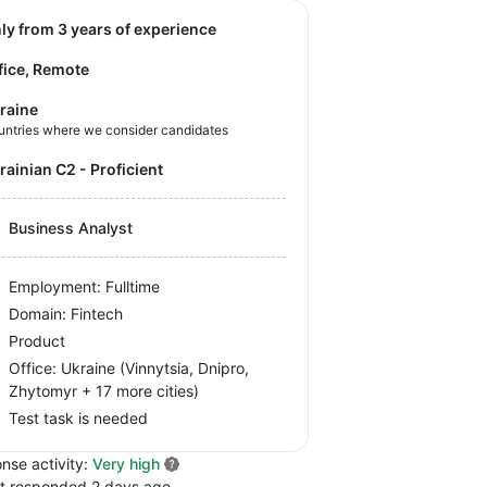
nly from 3 years of experience
fice, Remote
raine
untries where we consider candidates
krainian C2 - Proficient
Business Analyst
Employment: Fulltime
Domain: Fintech
Product
Office:
Ukraine
(Vinnytsia, Dnipro,
Zhytomyr
+ 17 more cities
)
Test task is needed
nse activity:
Very high
t responded 2 days ago