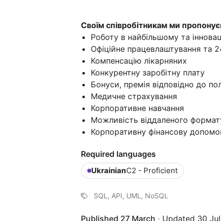
Своїм співробітникам ми пропону
Роботу в найбільшому та іннова
Офіційне працевлаштування та 2
Компенсацію лікарняних
Конкурентну заробітну плату
Бонуси, премія відповідно до по
Медичне страхування
Корпоративне навчання
Можливість віддаленого формат
Корпоративну фінансову допомог
Required languages
Ukrainian
C2 - Proficient
SQL, API, UML, NoSQL
Published 27 March
·
Updated 30 Jul