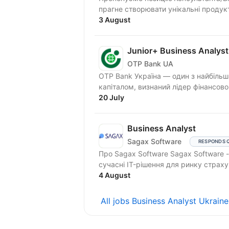
прагне створювати унікальні продукт
3 August
Junior+ Business Analyst
OTP Bank UA
OTP Bank Україна — один з найбільш
капіталом, визнаний лідер фінансовог
20 July
Business Analyst
Sagax Software
RESPONDS 
Про Sagax Software Sagax Software - це продуктова IT-компанія. Ми розробляємо
сучасні IT-рішення для ринку страху
4 August
All jobs Business Analyst Ukrain