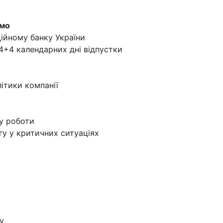
ємо
ційному банку України
4+4 календарних дні відпустки
літики компанії
у роботи
у у критичних ситуаціях
y