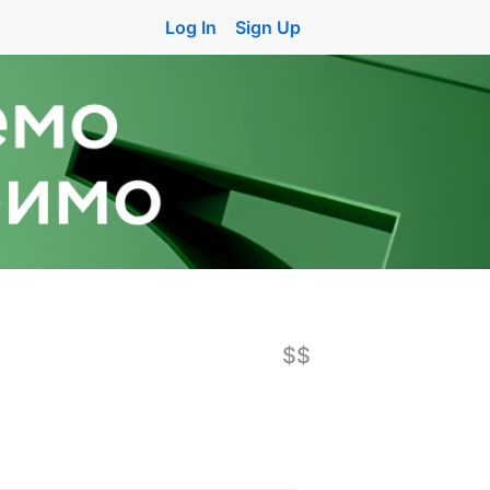
Log In
Sign Up
$$