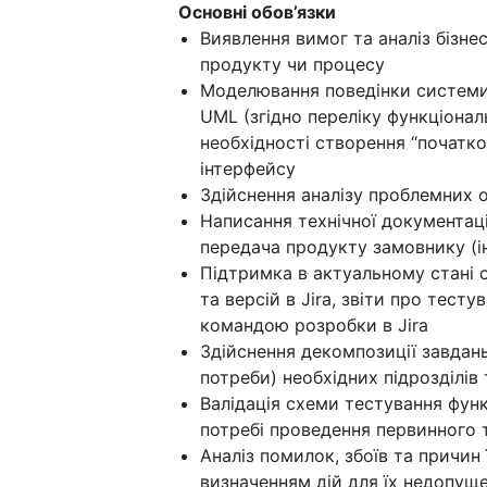
Основні обов’язки
Виявлення вимог та аналіз бізн
продукту чи процесу
Моделювання поведінки системи
UML (згідно переліку функціонал
необхідності створення “початк
інтерфейсу
Здійснення аналізу проблемних 
Написання технічної документації
передача продукту замовнику (інс
Підтримка в актуальному стані о
та версій в Jira, звіти про тест
командою розробки в Jira
Здійснення декомпозиції завдань
потреби) необхідних підрозділів
Валідація схеми тестування фун
потребі проведення первинного 
Аналіз помилок, збоїв та причин
визначенням дій для їх недопущ