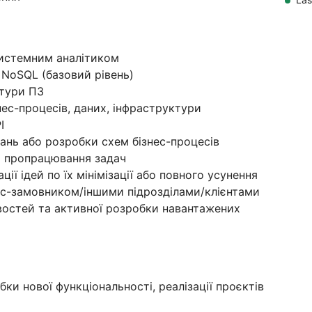
системним аналітиком
 NoSQL (базовий рівень)
ктури ПЗ
ес-процесів, даних, інфраструктури
I
ань або розробки схем бізнес-процесів
 пропрацювання задач
ції ідей по їх мінімізації або повного усунення
нес-замовником/іншими підрозділами/клієнтами
ивостей та активної розробки навантажених
ки нової функціональності, реалізації проєктів