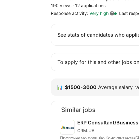
190 views
·
12 applications
Response activity:
Very high
Last resp
See stats of candidates who applie
To apply for this and other jobs o
📊
$1500-3000
Average salary ra
Similar jobs
ERP Consultant/Business 
CRM.UA
Пропонуємо позицію Консультанта/Бі