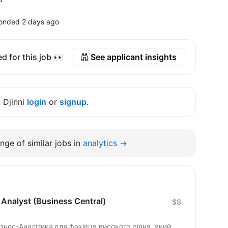
onded 2 days ago
d for this job 👀
See applicant insights
n Djinni
login
or
signup
.
nge of similar jobs in
analytics →
Analyst (Business Central)
$$
знес-Аналітика для фахівця високого рівня, який